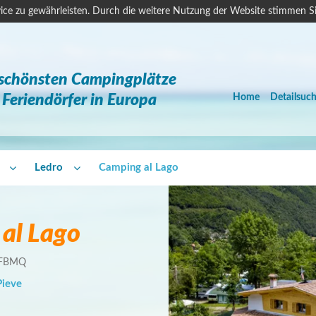
ice zu gewährleisten. Durch die weitere Nutzung der Website stimmen S
 schönsten Campingplätze
Feriendörfer in Europa
Home
Detailsuc
Ledro
Camping al Lago
al Lago
9FBMQ
Pieve