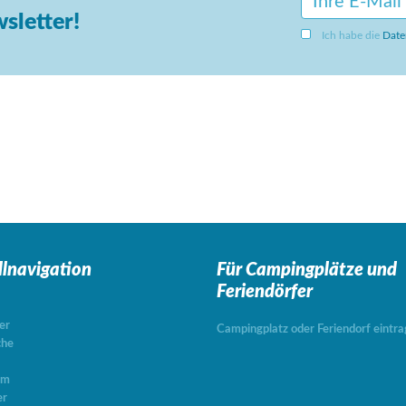
sletter!
Ich habe die
Date
llnavigation
Für Campingplätze
und
Feriendörfer
er
Campingplatz oder Feriendorf eintr
che
um
er