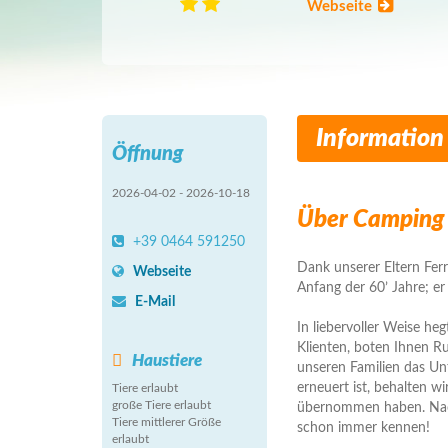
Webseite
Information
Öffnung
2026-04-02 - 2026-10-18
Über Camping 
+39 0464 591250
Dank unserer Eltern Fer
Webseite
Anfang der 60’ Jahre; er
E-Mail
In liebervoller Weise he
Klienten, boten Ihnen R
Haustiere
unseren Familien das U
erneuert ist, behalten wi
Tiere erlaubt
große Tiere erlaubt
übernommen haben. Nach
Tiere mittlerer Größe
schon immer kennen!
erlaubt