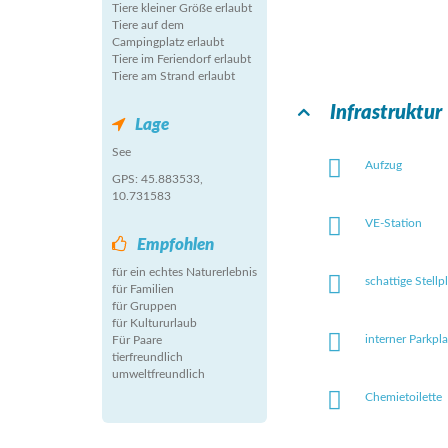
Tiere kleiner Größe erlaubt
Tiere auf dem
Campingplatz erlaubt
Tiere im Feriendorf erlaubt
Tiere am Strand erlaubt
Infrastruktur
Lage
See
Aufzug
GPS: 45.883533,
10.731583
VE-Station
Empfohlen
für ein echtes Naturerlebnis
schattige Stellp
für Familien
für Gruppen
für Kultururlaub
interner Parkpla
Für Paare
tierfreundlich
umweltfreundlich
Chemietoilette