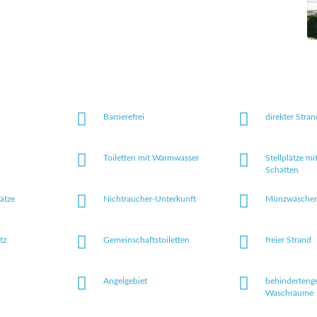
Barrierefrei
direkter Stra
Toiletten mit Warmwasser
Stellplätze mi
Schatten
lätze
Nichtraucher-Unterkunft
Münzwäscher
tz
Gemeinschaftstoiletten
freier Strand
Angelgebiet
behinderteng
Waschräume