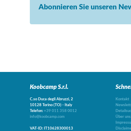
Abonnieren Sie unseren New
Koobcamp S.r.l.
Schne
C.so Duca degli Abruzzi, 2
Kontakt
10128
Torino
(TO)
-
Italy
Newslett
Telefon:
+39 011 358 0012
Detailsu
info@koobcamp.com
Über uns
Impress
VAT-ID: IT10628300013
Disclaim