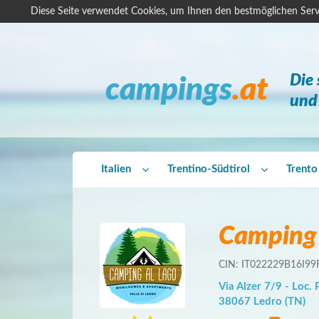
Diese Seite verwendet Cookies, um Ihnen den bestmöglichen Serv
Die
campings
.at
und 
Italien
Trentino-Südtirol
Trento
Camping 
CIN: IT022229B16I9
Via Alzer 7/9 - Loc. 
38067 Ledro (TN)