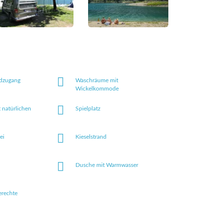
ndzugang
Waschräume mit
Wickelkommode
t natürlichen
Spielplatz
ei
Kieselstrand
Dusche mit Warmwasser
erechte