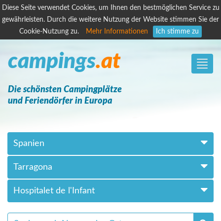
Diese Seite verwendet Cookies, um Ihnen den bestmöglichen Service zu
gewährleisten. Durch die weitere Nutzung der Website stimmen Sie der
Cookie-Nutzung zu.
Mehr Informationen
Ich stimme zu
campings
.at
Toggle
naviga
Die schönsten Campingplätze
und Feriendörfer in Europa
Spanien
Tarragona
Hospitalet de l'Infant