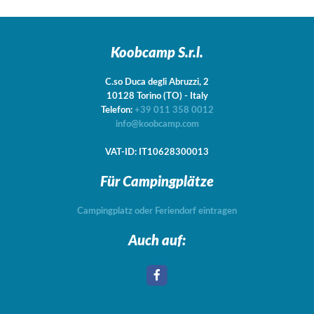
Koobcamp S.r.l.
C.so Duca degli Abruzzi, 2
10128
Torino
(TO)
-
Italy
Telefon:
+39 011 358 0012
info@koobcamp.com
VAT-ID: IT10628300013
Für Campingplätze
Campingplatz oder Feriendorf eintragen
Auch auf: