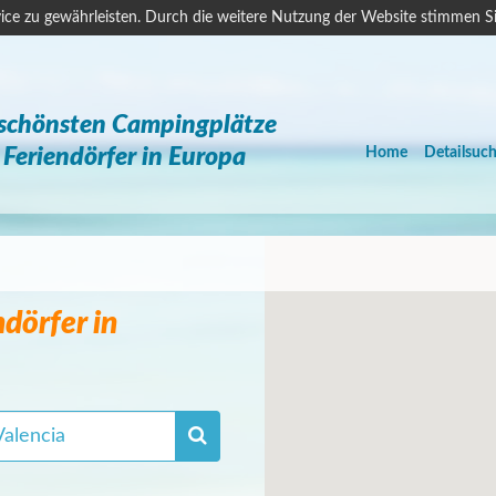
ice zu gewährleisten. Durch die weitere Nutzung der Website stimmen S
 schönsten Campingplätze
Feriendörfer in Europa
Home
Detailsuc
dörfer in