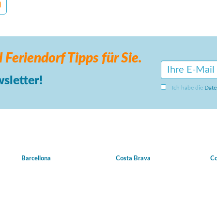
 Feriendorf
Tipps für Sie.
sletter!
Ich habe die
Date
Barcellona
Costa Brava
Co