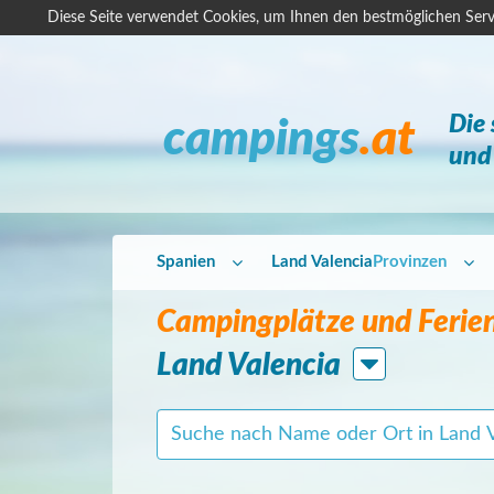
Diese Seite verwendet Cookies, um Ihnen den bestmöglichen Serv
Die
campings
.at
und 
Spanien
Land Valencia
Provinzen
Campingplätze und Ferien
Land Valencia