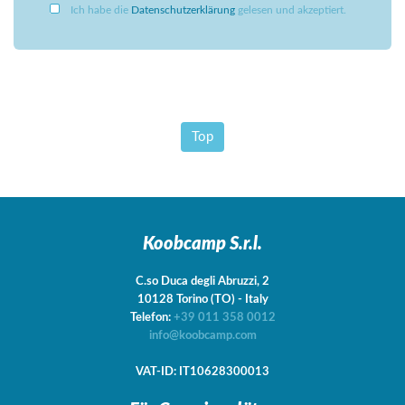
Ich habe die
Datenschutzerklärung
gelesen und akzeptiert.
Top
Koobcamp S.r.l.
C.so Duca degli Abruzzi, 2
10128
Torino
(TO)
-
Italy
Telefon:
+39 011 358 0012
info@koobcamp.com
VAT-ID: IT10628300013