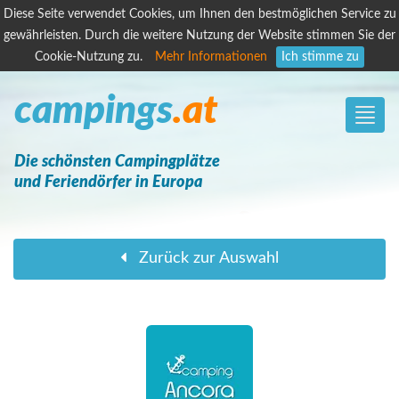
Diese Seite verwendet Cookies, um Ihnen den bestmöglichen Service zu
gewährleisten. Durch die weitere Nutzung der Website stimmen Sie der
Cookie-Nutzung zu.
Mehr Informationen
Ich stimme zu
campings
.at
Toggle
naviga
Die schönsten Campingplätze
und Feriendörfer in Europa
Zurück zur Auswahl