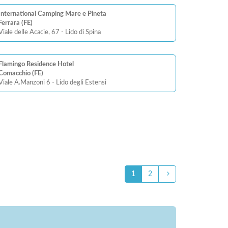
International Camping Mare e Pineta
Ferrara (FE)
Viale delle Acacie, 67 - Lido di Spina
Flamingo Residence Hotel
Comacchio (FE)
Viale A.Manzoni 6 - Lido degli Estensi
1
2