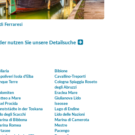
di Ferraresi
der nutzen Sie unsere Detailsuche
llaria
Bibione
poliveri Isola d'Elba
Cavallino-Treporti
nque Terre
Cologna Spiaggia Roseto
degli Abruzzi
lomiten
Eraclea Mare
tteo a Mare
Giulianova Lido
sel Procida
Iseosee
nststädte in der Toskana
Lago di Endine
do degli Scacchi
Lido delle Nazioni
rina di Bibbona
Marina di Camerota
rina Romea
Mestre
tasee
Pacengo