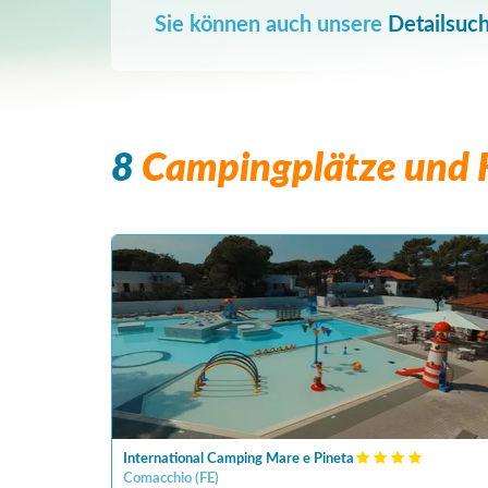
Sie können auch unsere
Detailsuc
8
Campingplätze und F
International Camping Mare e Pineta
Comacchio
(
FE
)