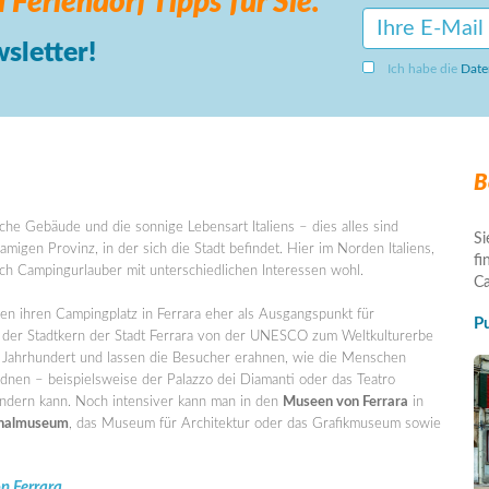
 Feriendorf
Tipps für Sie.
sletter!
Ich habe die
Date
B
sche Gebäude und die sonnige Lebensart Italiens – dies alles sind
Si
migen Provinz, in der sich die Stadt befindet. Hier im Norden Italiens,
fi
ich Campingurlauber mit unterschiedlichen Interessen wohl.
Ca
n ihren Campingplatz in Ferrara eher als Ausgangspunkt für
P
se der Stadtkern der Stadt Ferrara von der UNESCO zum Weltkulturerbe
 Jahrhundert und lassen die Besucher erahnen, wie die Menschen
nen – beispielsweise der Palazzo dei Diamanti oder das Teatro
dern kann. Noch intensiver kann man in den
Museen von Ferrara
in
onalmuseum
, das Museum für Architektur oder das Grafikmuseum sowie
on Ferrara