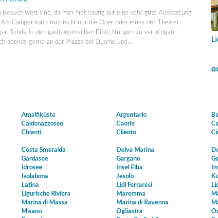
 Besuch wert sind, da man hier häufig auf eine sehr gute Ausstattung
t. Als Camper kann man nicht nur die Oper oder eines der Theater
liger Runde in den gastronomischen Einrichtungen zu verbringen.
Li
ich abends gerne an der Piazza del Duomo und
…
o
Amalfiküste
Argentario
Be
Caldonazzosee
Caorle
Ca
Chianti
Cilento
Ci
Costa Smeralda
Deiva Marina
Do
Gardasee
Gargano
Ga
Idrosee
Insel Elba
In
Isolabona
Jesolo
Ku
Latina
Lidi Ferraresi
Li
Ligurische Riviera
Maremma
Ma
Marina di Massa
Marina di Ravenna
Ma
Misano
Ogliastra
Or