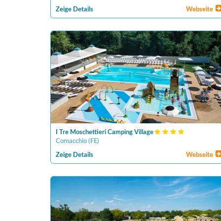
Zeige Details
Webseite
I Tre Moschettieri Camping Village
Comacchio
(
FE
)
Zeige Details
Webseite