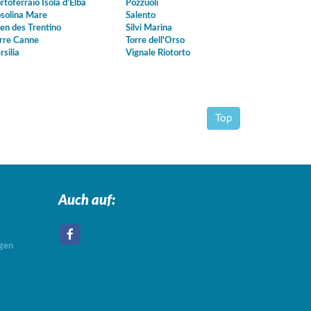
rtoferraio Isola d'Elba
Pozzuoli
solina Mare
Salento
en des Trentino
Silvi Marina
rre Canne
Torre dell'Orso
rsilia
Vignale Riotorto
Top
Auch auf:
agen