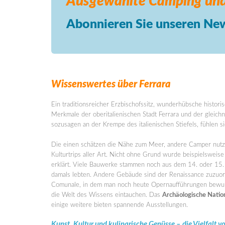
Ausgewählte Camping
und
Abonnieren Sie unseren New
Wissenswertes über Ferrara
Ein traditionsreicher Erzbischofssitz, wunderhübsche histori
Merkmale der oberitalienischen Stadt Ferrara und der gleichna
sozusagen an der Krempe des italienischen Stiefels, fühlen s
Die einen schätzen die Nähe zum Meer, andere Camper nutze
Kulturtrips aller Art. Nicht ohne Grund wurde beispielswei
erklärt. Viele Bauwerke stammen noch aus dem 14. oder 15.
damals lebten. Andere Gebäude sind der Renaissance zuzuord
Comunale, in dem man noch heute Opernaufführungen bewun
die Welt des Wissens eintauchen. Das
Archäologische Nati
einige weitere bieten spannende Ausstellungen.
Kunst, Kultur und kulinarische Genüsse – die Vielfalt v