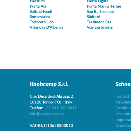
Paestum
Pietra Ligure
Punta Ala
Punta Marina Terme
Salto di Fondi
San Bartolomeo
Sottomarina
Südtirol
Tortoreto Lido
Trasimeno See
Villanova D'Albenga
Völs am Schlern
Koobcamp S.r.l.
Schne
C.so Duca degli Abruzzi, 2
Kontakt
10128
Torino
(TO)
-
Italy
Newslett
Telefon:
+39 011 358 0012
Detailsu
info@koobcamp.com
Über uns
Impress
VAT-ID: IT10628300013
Disclaim