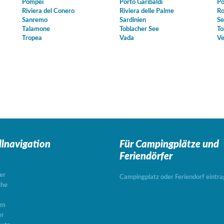
Pompei
Porto Garibaldi
Po
Riviera del Conero
Riviera delle Palme
Ro
Sanremo
Sardinien
Se
Talamone
Toblacher See
To
Tropea
Vada
Ve
llnavigation
Für Campingplätze
und
Feriendörfer
er
Campingplatz oder Feriendorf eintr
che
um
er