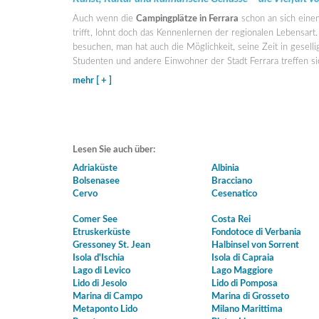
Auch wenn die
Campingplätze in Ferrara
schon an sich einen
trifft, lohnt doch das Kennenlernen der regionalen Lebensar
besuchen, man hat auch die Möglichkeit, seine Zeit in gesel
Studenten und andere Einwohner der Stadt Ferrara treffen s
mehr [ + ]
Lesen Sie auch über:
Adriaküste
Albinia
Bolsenasee
Bracciano
Cervo
Cesenatico
Comer See
Costa Rei
Etruskerküste
Fondotoce di Verbania
Gressoney St. Jean
Halbinsel von Sorrent
Isola d'Ischia
Isola di Capraia
Lago di Levico
Lago Maggiore
Lido di Jesolo
Lido di Pomposa
Marina di Campo
Marina di Grosseto
Metaponto Lido
Milano Marittima