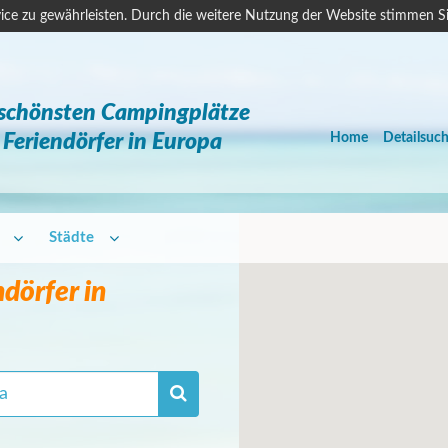
ice zu gewährleisten. Durch die weitere Nutzung der Website stimmen S
 schönsten Campingplätze
Feriendörfer in Europa
Home
Detailsuc
Städte
dörfer in