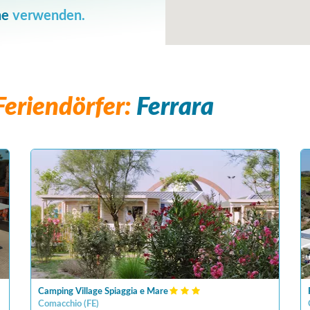
he
verwenden.
eriendörfer:
Ferrara
Camping Village Spiaggia e Mare
Comacchio
(
FE
)