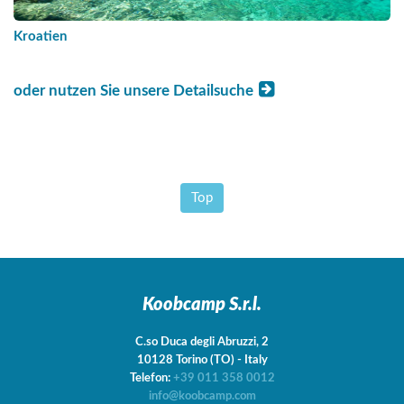
Kroatien
oder nutzen Sie unsere Detailsuche
Top
Koobcamp S.r.l.
C.so Duca degli Abruzzi, 2
10128
Torino
(TO)
-
Italy
Telefon:
+39 011 358 0012
info@koobcamp.com