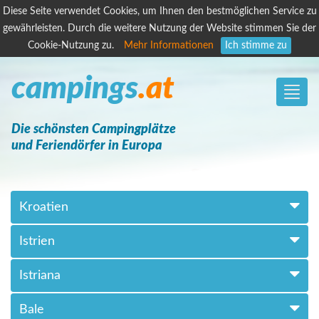
Diese Seite verwendet Cookies, um Ihnen den bestmöglichen Service zu
gewährleisten. Durch die weitere Nutzung der Website stimmen Sie der
Cookie-Nutzung zu.
Mehr Informationen
Ich stimme zu
campings
.at
Toggle
naviga
Die schönsten Campingplätze
und Feriendörfer in Europa
Kroatien
Istrien
Istriana
Bale