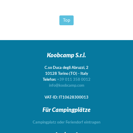
Top
Koobcamp S.r.l.
C.so Duca degli Abruzzi, 2
10128
Torino
(TO)
-
Italy
Telefon:
+39 011 358 0012
info@koobcamp.com
VAT-ID: IT10628300013
Für Campingplätze
Campingplatz oder Feriendorf eintragen