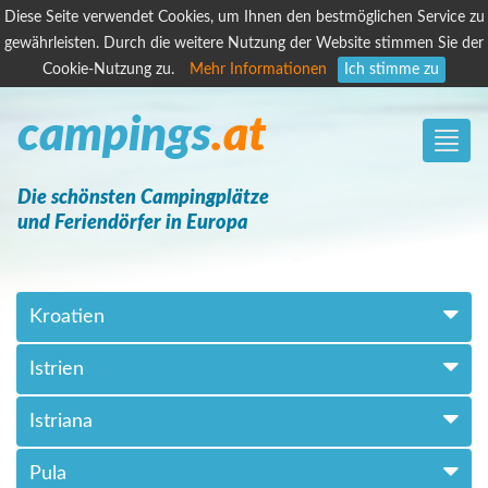
Diese Seite verwendet Cookies, um Ihnen den bestmöglichen Service zu
gewährleisten. Durch die weitere Nutzung der Website stimmen Sie der
Cookie-Nutzung zu.
Mehr Informationen
Ich stimme zu
campings
.at
Toggle
naviga
Die schönsten Campingplätze
und Feriendörfer in Europa
Kroatien
Istrien
Istriana
Pula