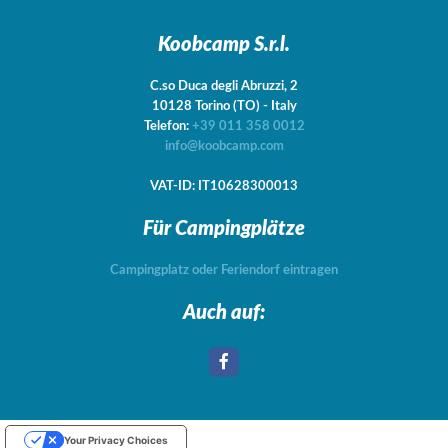
Koobcamp S.r.l.
C.so Duca degli Abruzzi, 2
10128
Torino
(TO)
-
Italy
Telefon:
+39 011 358 0012
info@koobcamp.com
VAT-ID: IT10628300013
Für Campingplätze
Campingplatz oder Feriendorf eintragen
Auch auf:
Your Privacy Choices