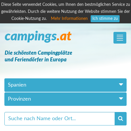
Diese Seite verwendet Cookies, um Ihnen den bestmöglichen Service zu
gewährleisten. Durch die weitere Nutzung der Website stimmen Sie der
Cookie-Nutzung zu.
Mehr Informationen
Ich stimme zu
campings
.at
Toggle
naviga
Die schönsten Campingplätze
und Feriendörfer in Europa
Spanien
Provinzen