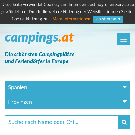
Diese Seite verwendet Cookies, um Ihnen den bestmöglichen Service zu
gewährleisten. Durch die weitere Nutzung der Website stimmen Sie der
Cookie-Nutzung zu.
Mehr Informationen
Ich stimme zu
campings
.at
Toggle
naviga
Die schönsten Campingplätze
und Feriendörfer in Europa
Spanien
Provinzen