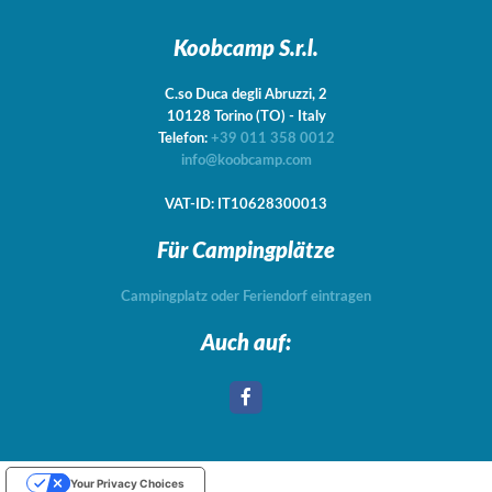
Koobcamp S.r.l.
C.so Duca degli Abruzzi, 2
10128
Torino
(TO)
-
Italy
Telefon:
+39 011 358 0012
info@koobcamp.com
VAT-ID: IT10628300013
Für Campingplätze
Campingplatz oder Feriendorf eintragen
Auch auf:
Your Privacy Choices