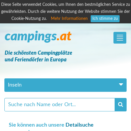
Diese Seite verwendet Cookies, um Ihnen den bestmöglichen Service zu
gewährleisten. Durch die weitere Nutzung der Website stimmen Sie der
Cookie-Nutzung zu.
Mehr Informationen
Ich stimme zu
campings
.at
Toggle
naviga
Die schönsten Campingplätze
und Feriendörfer in Europa
Inseln
Sie können auch unsere
Detailsuche