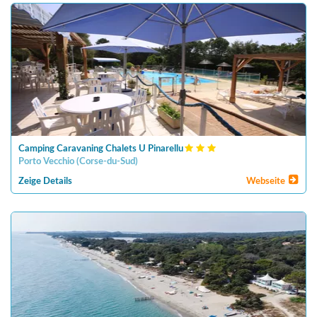
Camping Caravaning Chalets U Pinarellu
Porto Vecchio
(
Corse-du-Sud
)
Zeige Details
Webseite