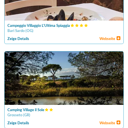
Campeggio Villaggio L'Ultima Spiaggia
Bari Sardo
(
OG
)
Zeige Details
Webseite
Camping Village il Sole
Grosseto
(
GR
)
Zeige Details
Webseite