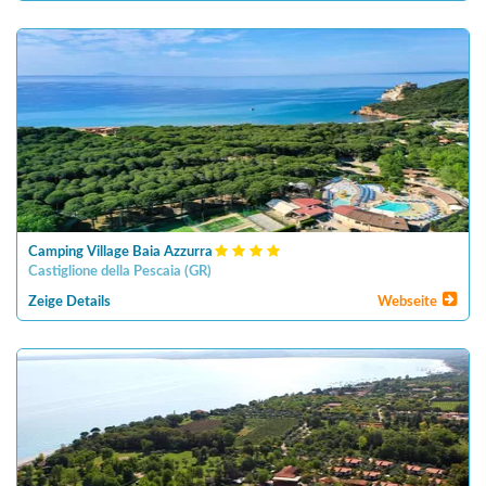
Camping Village Baia Azzurra
Castiglione della Pescaia
(
GR
)
Zeige Details
Webseite