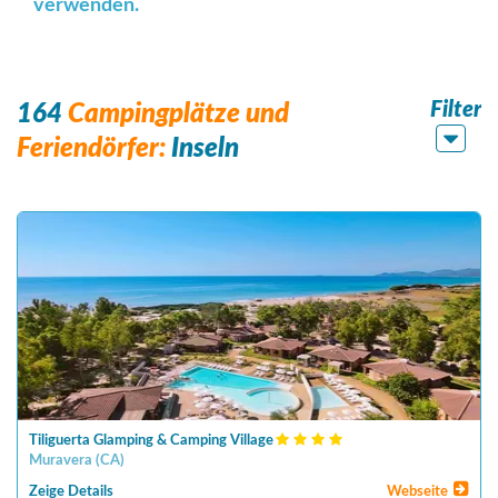
verwenden.
Filter
164
Campingplätze und
Feriendörfer:
Inseln
Tiliguerta Glamping & Camping Village
Muravera
(
CA
)
Zeige Details
Webseite