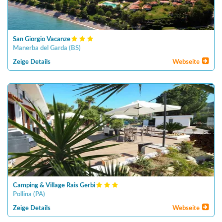
San Giorgio Vacanze
Manerba del Garda
(
BS
)
Zeige Details
Webseite
Camping & Village Rais Gerbi
Pollina
(
PA
)
Zeige Details
Webseite