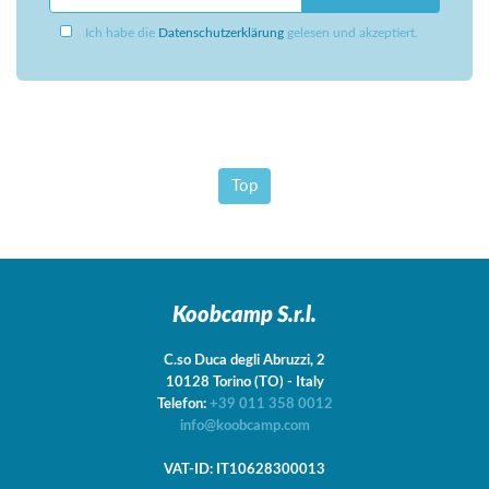
Ich habe die
Datenschutzerklärung
gelesen und akzeptiert.
Top
Koobcamp S.r.l.
C.so Duca degli Abruzzi, 2
10128
Torino
(TO)
-
Italy
Telefon:
+39 011 358 0012
info@koobcamp.com
VAT-ID: IT10628300013