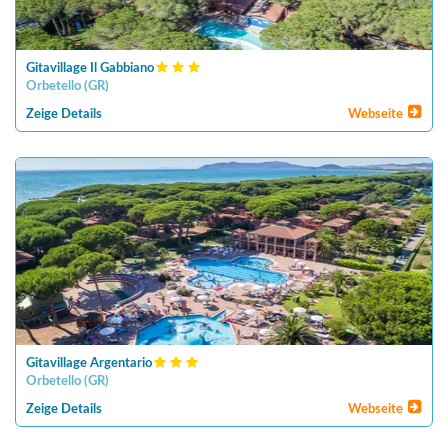
Gitavillage Il Gabbiano
Orbetello
(
GR
)
Zeige Details
Webseite
Gitavillage Argentario
Orbetello
(
GR
)
Zeige Details
Webseite