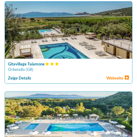
Gitavillage Talamone
Orbetello
(
GR
)
Zeige Details
Webseite