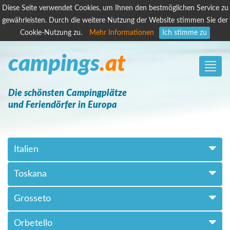
Diese Seite verwendet Cookies, um Ihnen den bestmöglichen Service zu
gewährleisten. Durch die weitere Nutzung der Website stimmen Sie der
Cookie-Nutzung zu.
Mehr Informationen
Ich stimme zu
campings
.at
Toggle
naviga
Die schönsten Campingplätze
und Feriendörfer in Europa
Italien
Toskana
Grosseto
Orbetello