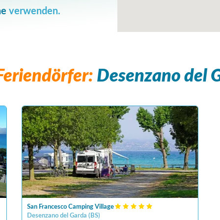
he
verwenden.
eriendörfer:
Desenzano del 
San Francesco Camping Village
Desenzano del Garda
(
BS
)