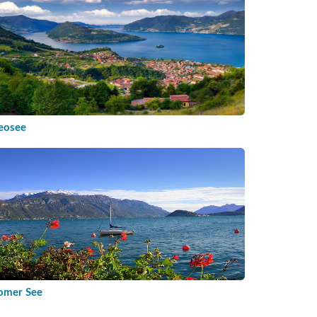
seosee
omer See