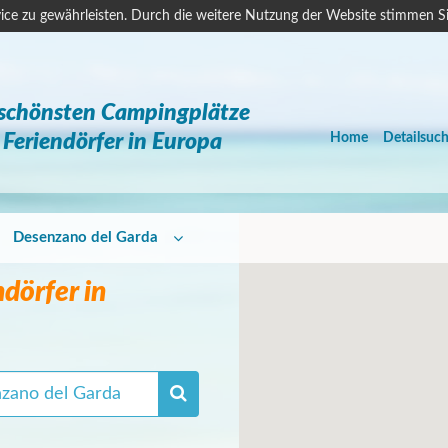
ice zu gewährleisten. Durch die weitere Nutzung der Website stimmen S
 schönsten Campingplätze
Feriendörfer in Europa
Home
Detailsuc
Desenzano del Garda
dörfer in