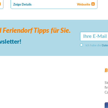
Zeige Details
Webseite
 Feriendorf
Tipps für Sie.
sletter!
Ich habe die
Date
B
Si
fi
Ca