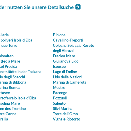
der nutzen Sie unsere Detailsuche
llaria
Bibione
poliveri Isola d'Elba
Cavallino-Treporti
nque Terre
Cologna Spiaggia Roseto
degli Abruzzi
lomiten
Eraclea Mare
tteo a Mare
Giulianova Lido
sel Procida
Iseosee
nststädte in der Toskana
Lago di Endine
do degli Scacchi
Lido delle Nazioni
rina di Bibbona
Marina di Camerota
rina Romea
Mestre
tasee
Pacengo
rtoferraio Isola d'Elba
Pozzuoli
solina Mare
Salento
en des Trentino
Silvi Marina
rre Canne
Torre dell'Orso
rsilia
Vignale Riotorto