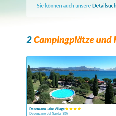
Sie können auch unsere
Detailsuc
2
Campingplätze und F
Desenzano Lake Village
Desenzano del Garda
(
BS
)