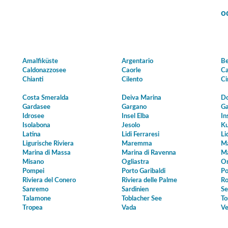
o
Amalfiküste
Argentario
Be
Caldonazzosee
Caorle
Ca
Chianti
Cilento
Ci
Costa Smeralda
Deiva Marina
Do
Gardasee
Gargano
Ga
Idrosee
Insel Elba
In
Isolabona
Jesolo
Ku
Latina
Lidi Ferraresi
Li
Ligurische Riviera
Maremma
Ma
Marina di Massa
Marina di Ravenna
Ma
Misano
Ogliastra
Or
Pompei
Porto Garibaldi
Po
Riviera del Conero
Riviera delle Palme
Ro
Sanremo
Sardinien
Se
Talamone
Toblacher See
To
Tropea
Vada
Ve