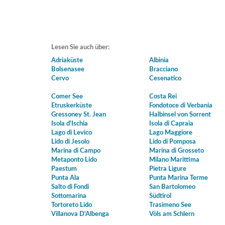
Lesen Sie auch über:
Adriaküste
Albinia
Bolsenasee
Bracciano
Cervo
Cesenatico
Comer See
Costa Rei
Etruskerküste
Fondotoce di Verbania
Gressoney St. Jean
Halbinsel von Sorrent
Isola d'Ischia
Isola di Capraia
Lago di Levico
Lago Maggiore
Lido di Jesolo
Lido di Pomposa
Marina di Campo
Marina di Grosseto
Metaponto Lido
Milano Marittima
Paestum
Pietra Ligure
Punta Ala
Punta Marina Terme
Salto di Fondi
San Bartolomeo
Sottomarina
Südtirol
Tortoreto Lido
Trasimeno See
Villanova D'Albenga
Völs am Schlern