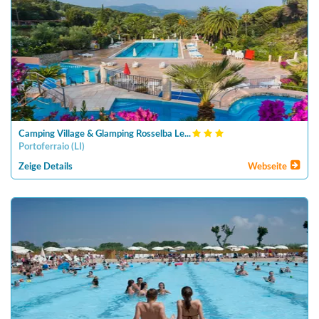
Camping Village & Glamping Rosselba Le...
Portoferraio
(
LI
)
Zeige Details
Webseite