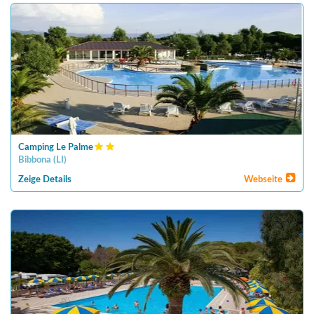
Camping Le Palme
Bibbona
(
LI
)
Zeige Details
Webseite