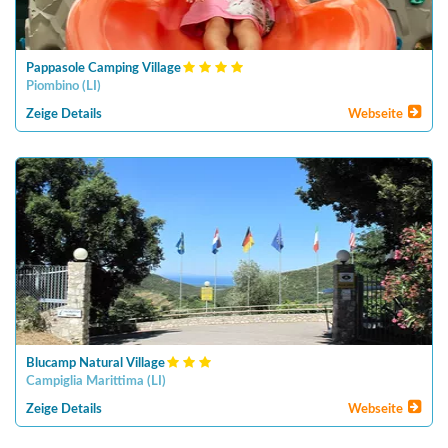
Pappasole Camping Village
Piombino
(
LI
)
Zeige Details
Webseite
Blucamp Natural Village
Campiglia Marittima
(
LI
)
Zeige Details
Webseite