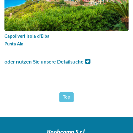
Capoliveri Isola d'Elba
Punta Ala
oder nutzen Sie unsere Detailsuche
Top
Koobcamp S.r.l.