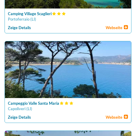
Camping Village Scaglieri
Portoferraio
(
LI
)
Zeige Details
Webseite
Campeggio Valle Santa Maria
Capoliveri
(
LI
)
Zeige Details
Webseite