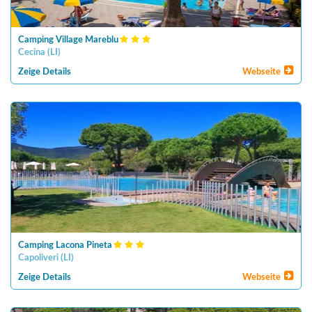
Camping Village Mareblu
Cecina
(
LI
)
Zeige Details
Webseite
Camping Lacona Pineta
Capoliveri
(
LI
)
Zeige Details
Webseite