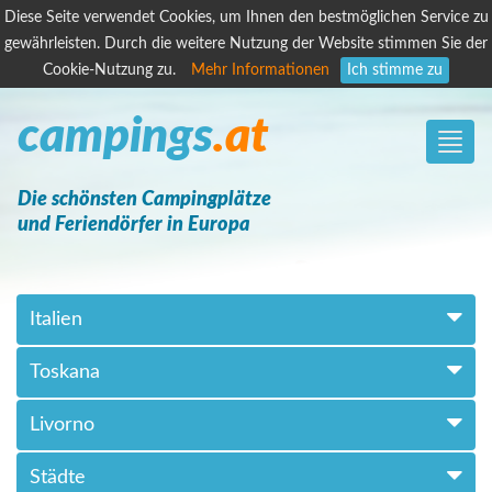
Diese Seite verwendet Cookies, um Ihnen den bestmöglichen Service zu
gewährleisten. Durch die weitere Nutzung der Website stimmen Sie der
Cookie-Nutzung zu.
Mehr Informationen
Ich stimme zu
campings
.at
Toggle
naviga
Die schönsten Campingplätze
und Feriendörfer in Europa
Italien
Toskana
Livorno
Städte