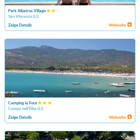
Park Albatros Village
San Vincenzo
(
LI
)
Zeige Details
Webseite
Camping la Foce
Campo nell'Elba
(
LI
)
Zeige Details
Webseite