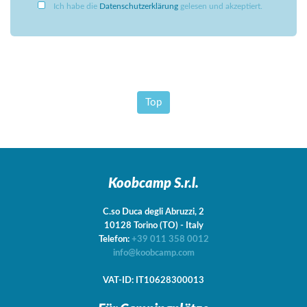
Ich habe die
Datenschutzerklärung
gelesen und akzeptiert.
Top
Koobcamp S.r.l.
C.so Duca degli Abruzzi, 2
10128
Torino
(TO)
-
Italy
Telefon:
+39 011 358 0012
info@koobcamp.com
VAT-ID: IT10628300013