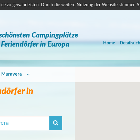
ice zu gewährleisten. Durch die weitere Nutzung der Website stimmen S
 schönsten Campingplätze
Feriendörfer in Europa
Home
Detailsuc
Muravera
dörfer in