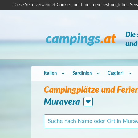
Diese Seite verwendet Cookies, um Ihnen den bestmöglichen Serv
Die
campings
.at
und 
Italien
Sardinien
Cagliari
Campingplätze und Ferien
Muravera