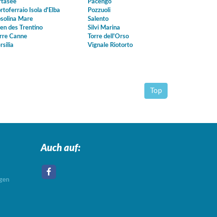
tasee
Pacengo
rtoferraio Isola d'Elba
Pozzuoli
solina Mare
Salento
en des Trentino
Silvi Marina
rre Canne
Torre dell'Orso
rsilia
Vignale Riotorto
Top
Auch auf:
agen