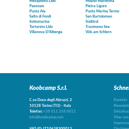
Metaponto Lido
Milano Marittima
Paestum
Pietra Ligure
Punta Ala
Punta Marina Terme
Salto di Fondi
San Bartolomeo
Sottomarina
Südtirol
Tortoreto Lido
Trasimeno See
Villanova D'Albenga
Völs am Schlern
Koobcamp S.r.l.
Schne
C.so Duca degli Abruzzi, 2
Kontakt
10128
Torino
(TO)
-
Italy
Newslett
Telefon:
+39 011 358 0012
Detailsu
info@koobcamp.com
Über uns
Impress
VAT-ID: IT10628300013
Disclaim