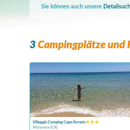
Sie können auch unsere
Detailsuc
3
Campingplätze und F
Villaggio Camping Capo Ferrato
Muravera
(
CA
)