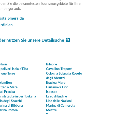
nden Sie die bekanntesten Tourismusgebiete für Ihren
mpingurlaub.
osta Smeralda
rdinien
der nutzen Sie unsere Detailsuche
llaria
Bibione
poliveri Isola d'Elba
Cavallino-Treporti
nque Terre
Cologna Spiaggia Roseto
degli Abruzzi
lomiten
Eraclea Mare
tteo a Mare
Giulianova Lido
sel Procida
Iseosee
nststädte in der Toskana
Lago di Endine
do degli Scacchi
Lido delle Nazioni
rina di Bibbona
Marina di Camerota
rina Romea
Mestre