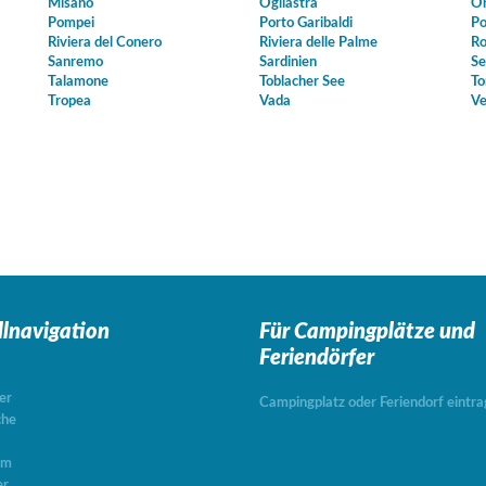
Misano
Ogliastra
Or
Pompei
Porto Garibaldi
Po
Riviera del Conero
Riviera delle Palme
Ro
Sanremo
Sardinien
Se
Talamone
Toblacher See
To
Tropea
Vada
Ve
llnavigation
Für Campingplätze
und
Feriendörfer
er
Campingplatz oder Feriendorf eintr
che
um
er