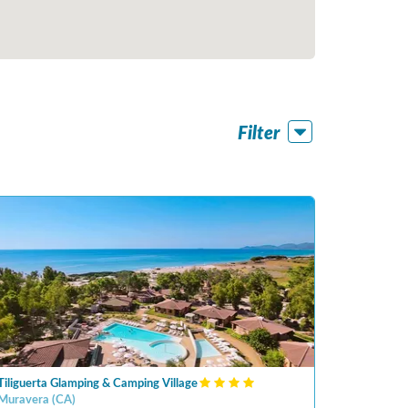
Filter
Tiliguerta Glamping & Camping Village
Muravera
(
CA
)