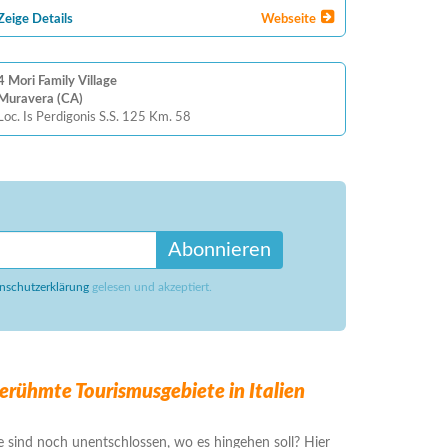
Zeige Details
Webseite
4 Mori Family Village
Muravera (CA)
Loc. Is Perdigonis S.S. 125 Km. 58
Abonnieren
nschutzerklärung
gelesen und akzeptiert.
erühmte Tourismusgebiete in Italien
e sind noch unentschlossen, wo es hingehen soll? Hier