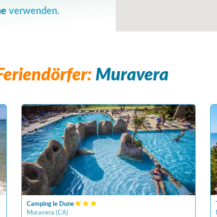
he
verwenden.
eriendörfer:
Muravera
Camping le Dune
Muravera
(
CA
)