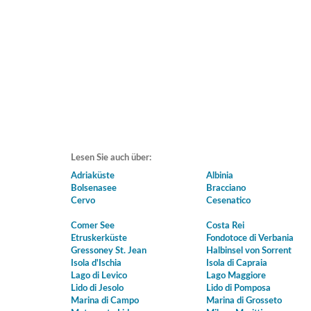
Lesen Sie auch über:
Adriaküste
Albinia
Bolsenasee
Bracciano
Cervo
Cesenatico
Comer See
Costa Rei
Etruskerküste
Fondotoce di Verbania
Gressoney St. Jean
Halbinsel von Sorrent
Isola d'Ischia
Isola di Capraia
Lago di Levico
Lago Maggiore
Lido di Jesolo
Lido di Pomposa
Marina di Campo
Marina di Grosseto