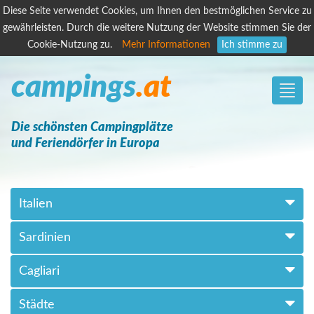
Diese Seite verwendet Cookies, um Ihnen den bestmöglichen Service zu
gewährleisten. Durch die weitere Nutzung der Website stimmen Sie der
Cookie-Nutzung zu.
Mehr Informationen
Ich stimme zu
campings
.at
Toggle
naviga
Die schönsten Campingplätze
und Feriendörfer in Europa
Italien
Sardinien
Cagliari
Städte