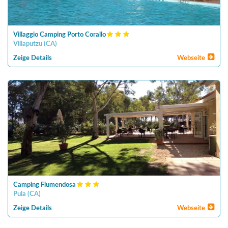
Villaggio Camping Porto Corallo
Villaputzu
(
CA
)
Zeige Details
Webseite
Camping Flumendosa
Pula
(
CA
)
Zeige Details
Webseite