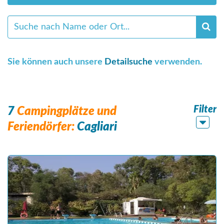
Sie können auch unsere
Detailsuche
verwenden.
Filter
7
Campingplätze und
Feriendörfer:
Cagliari