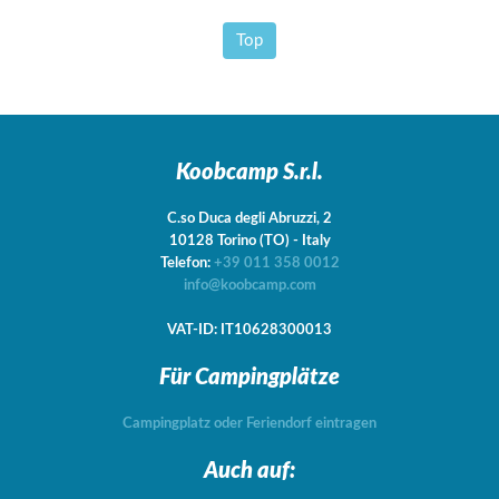
Top
Koobcamp S.r.l.
C.so Duca degli Abruzzi, 2
10128
Torino
(TO)
-
Italy
Telefon:
+39 011 358 0012
info@koobcamp.com
VAT-ID: IT10628300013
Für Campingplätze
Campingplatz oder Feriendorf eintragen
Auch auf: