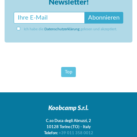
Newsletter!
Abonnieren
Ich habe die
Datenschutzerklärung
gelesen und akzeptiert.
Top
Koobcamp S.r.l.
C.so Duca degli Abruzzi, 2
10128
Torino
(TO)
-
Italy
Telefon:
+39 011 358 0012