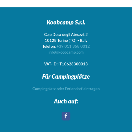
Koobcamp S.r.l.
C.so Duca degli Abruzzi, 2
10128
Torino
(TO)
-
Italy
Telefon:
+39 011 358 0012
info@koobcamp.com
VAT-ID: IT10628300013
Für Campingplätze
Campingplatz oder Feriendorf eintragen
Auch auf: