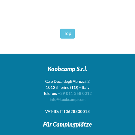
Top
Koobcamp S.r.l.
C.so Duca degli Abruzzi, 2
10128
Torino
(TO)
-
Italy
Telefon:
+39 011 358 0012
info@koobcamp.com
VAT-ID: IT10628300013
Für Campingplätze