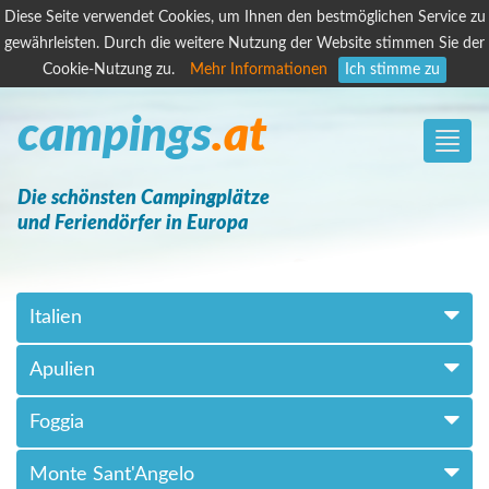
Diese Seite verwendet Cookies, um Ihnen den bestmöglichen Service zu
gewährleisten. Durch die weitere Nutzung der Website stimmen Sie der
Cookie-Nutzung zu.
Mehr Informationen
Ich stimme zu
campings
.at
Toggle
naviga
Die schönsten Campingplätze
und Feriendörfer in Europa
Italien
Apulien
Foggia
Monte Sant'Angelo