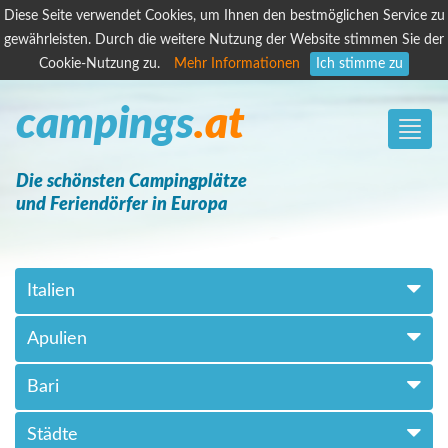
Diese Seite verwendet Cookies, um Ihnen den bestmöglichen Service zu
gewährleisten. Durch die weitere Nutzung der Website stimmen Sie der
Cookie-Nutzung zu.
Mehr Informationen
Ich stimme zu
campings
.at
Toggle
naviga
Die schönsten Campingplätze
und Feriendörfer in Europa
Italien
Apulien
Bari
Städte