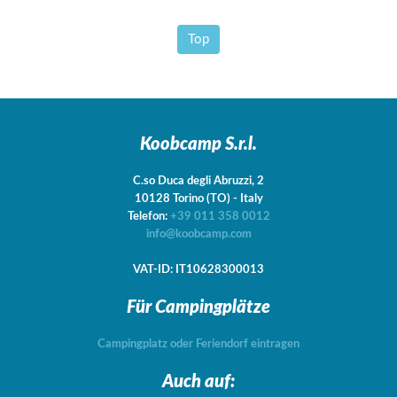
Top
Koobcamp S.r.l.
C.so Duca degli Abruzzi, 2
10128
Torino
(TO)
-
Italy
Telefon:
+39 011 358 0012
info@koobcamp.com
VAT-ID: IT10628300013
Für Campingplätze
Campingplatz oder Feriendorf eintragen
Auch auf: