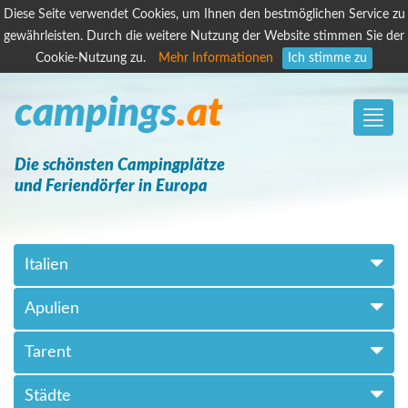
Diese Seite verwendet Cookies, um Ihnen den bestmöglichen Service zu
gewährleisten. Durch die weitere Nutzung der Website stimmen Sie der
Cookie-Nutzung zu.
Mehr Informationen
Ich stimme zu
campings
.at
Toggle
naviga
Die schönsten Campingplätze
und Feriendörfer in Europa
Italien
Apulien
Tarent
Städte