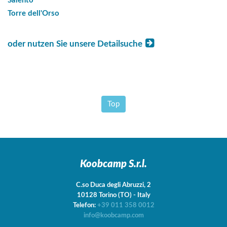
Salento
Torre dell'Orso
oder nutzen Sie unsere Detailsuche
Top
Koobcamp S.r.l.
C.so Duca degli Abruzzi, 2
10128
Torino
(TO)
-
Italy
Telefon:
+39 011 358 0012
info@koobcamp.com