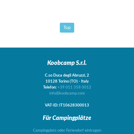
Top
Koobcamp S.r.l.
C.so Duca degli Abruzzi, 2
10128
Torino
(TO)
-
Italy
Telefon:
+39 011 358 0012
info@koobcamp.com
VAT-ID: IT10628300013
Für Campingplätze
Campingplatz oder Feriendorf eintragen