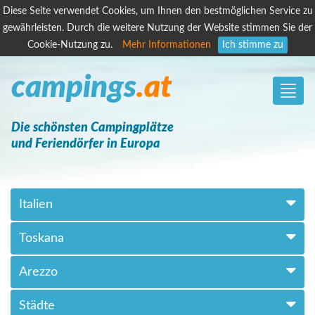
Diese Seite verwendet Cookies, um Ihnen den bestmöglichen Service zu
gewährleisten. Durch die weitere Nutzung der Website stimmen Sie der
Cookie-Nutzung zu.
Mehr Informationen
Ich stimme zu
campings
.at
Toggle
naviga
Die schönsten Campingplätze
und Feriendörfer in Europa
Italien
Toskana
Arezzo
Städte