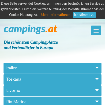
Diese Seite verwendet Cookies, um Ihnen den bestmöglichen Service zu
gewährleisten. Durch die weitere Nutzung der Website stimmen Sie der
Cookie-Nutzung zu.
Mehr Informationen
Ich stimme zu
campings
.at
Toggle
naviga
Die schönsten Campingplätze
und Feriendörfer in Europa
Italien
Toskana
Livorno
Rio Marina