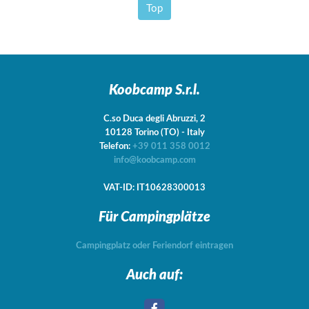
Top
Koobcamp S.r.l.
C.so Duca degli Abruzzi, 2
10128
Torino
(TO)
-
Italy
Telefon:
+39 011 358 0012
info@koobcamp.com
VAT-ID: IT10628300013
Für Campingplätze
Campingplatz oder Feriendorf eintragen
Auch auf: