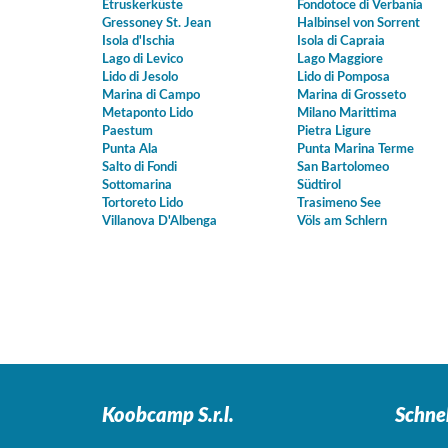
Etruskerküste
Fondotoce di Verbania
Gressoney St. Jean
Halbinsel von Sorrent
Isola d'Ischia
Isola di Capraia
Lago di Levico
Lago Maggiore
Lido di Jesolo
Lido di Pomposa
Marina di Campo
Marina di Grosseto
Metaponto Lido
Milano Marittima
Paestum
Pietra Ligure
Punta Ala
Punta Marina Terme
Salto di Fondi
San Bartolomeo
Sottomarina
Südtirol
Tortoreto Lido
Trasimeno See
Villanova D'Albenga
Völs am Schlern
Koobcamp S.r.l.
Schne