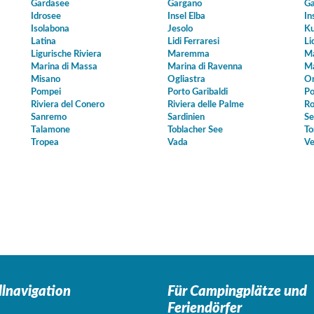
Gardasee
Gargano
Ga
Idrosee
Insel Elba
In
Isolabona
Jesolo
Ku
Latina
Lidi Ferraresi
Li
Ligurische Riviera
Maremma
Ma
Marina di Massa
Marina di Ravenna
Ma
Misano
Ogliastra
Or
Pompei
Porto Garibaldi
Po
Riviera del Conero
Riviera delle Palme
Ro
Sanremo
Sardinien
Se
Talamone
Toblacher See
To
Tropea
Vada
Ve
llnavigation
Für Campingplätze
und
Feriendörfer