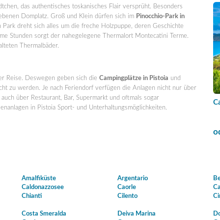
ädtchen, das authentisches toskanisches Flair versprüht. Besonders
gebenen Domplatz. Groß und Klein dürfen sich im
Pinocchio-Park in
 Park dreht sich alles um die freche Holzpuppe, deren Geschichte
lsame Stunden sorgt der nahegelegene Thermalort Montecatini Terme.
alteten Thermalbäder.
jeder Reise. Deswegen geben sich die
Campingplätze in Pistoia
und
zu werden. Je nach Feriendorf verfügen die Anlagen nicht nur über
 auch über Restaurant, Bar, Supermarkt und oftmals sogar
Ca
ienanlagen in Pistoia Sport- und Unterhaltungsmöglichkeiten.
o
Amalfiküste
Argentario
Be
Caldonazzosee
Caorle
Ca
Chianti
Cilento
Ci
Costa Smeralda
Deiva Marina
Do