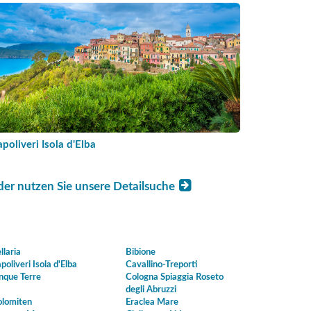
poliveri Isola d'Elba
der nutzen Sie unsere Detailsuche
llaria
Bibione
poliveri Isola d'Elba
Cavallino-Treporti
nque Terre
Cologna Spiaggia Roseto
degli Abruzzi
lomiten
Eraclea Mare