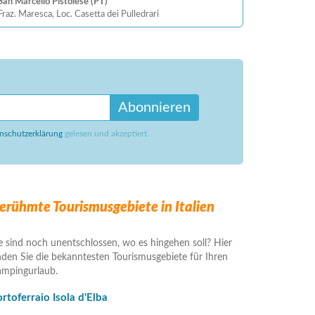
San Marcello Pistoiese (PT)
Fraz. Maresca, Loc. Casetta dei Pulledrari
Abonnieren
nschutzerklärung
gelesen und akzeptiert.
erühmte Tourismusgebiete in Italien
e sind noch unentschlossen, wo es hingehen soll? Hier
nden Sie die bekanntesten Tourismusgebiete für Ihren
mpingurlaub.
rtoferraio Isola d'Elba