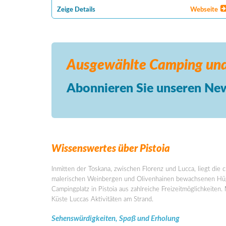
Zeige Details
Webseite
Ausgewählte Camping
und
Abonnieren Sie unseren New
Wissenswertes über Pistoia
Inmitten der Toskana, zwischen Florenz und Lucca, liegt die 
malerischen Weinbergen und Olivenhainen bewachsenen Hüge
Campingplatz in Pistoia aus zahlreiche Freizeitmöglichkeit
Küste Luccas Aktivitäten am Strand.
Sehenswürdigkeiten, Spaß und Erholung