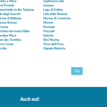
tteo a Mare
Giulianova Lido
sel Procida
Iseosee
nststädte in der Toskana
Lago di Endine
do degli Scacchi
Lido delle Nazioni
rina di Bibbona
Marina di Camerota
rina Romea
Mestre
tasee
Pacengo
rtoferraio Isola d'Elba
Pozzuoli
solina Mare
Salento
en des Trentino
Silvi Marina
rre Canne
Torre dell'Orso
rsilia
Vignale Riotorto
Top
Auch auf: