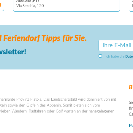
Abetone (PT)
Via Secchia, 120
 Feriendorf
Tipps für Sie.
sletter!
Ich habe die
Date
B
charmante Provinz Pistoia. Das Landschaftsbild wird dominiert von mit
Si
ln sowie den Gipfeln des Appenin. Somit bieten sich vom
fi
en. Neben Wandern, Radfahren oder Golf warten an der nahegelegenen
Ca
Po