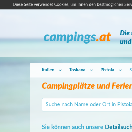
Diese Seite verwendet Cookies, um Ihnen den bestmöglichen Serv
Die
campings
.at
und 
Italien
Toskana
Pistoia
S
Campingplätze und Ferien
Sie können auch unsere
Detailsuc