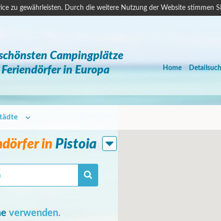
ice zu gewährleisten. Durch die weitere Nutzung der Website stimmen S
 schönsten Campingplätze
Feriendörfer in Europa
Home
Detailsuc
tädte
dörfer in
Pistoia
he
verwenden.