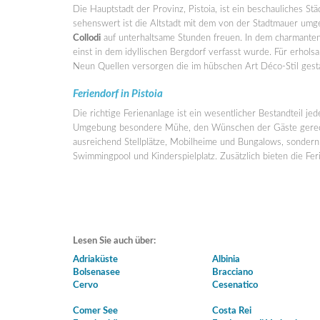
Die Hauptstadt der Provinz, Pistoia, ist ein beschauliches St
sehenswert ist die Altstadt mit dem von der Stadtmauer um
Collodi
auf unterhaltsame Stunden freuen. In dem charmanten
einst in dem idyllischen Bergdorf verfasst wurde. Für erho
Neun Quellen versorgen die im hübschen Art Déco-Stil gest
Feriendorf in Pistoia
Die richtige Ferienanlage ist ein wesentlicher Bestandteil 
Umgebung besondere Mühe, den Wünschen der Gäste gerecht 
ausreichend Stellplätze, Mobilheime und Bungalows, sondern
Swimmingpool und Kinderspielplatz. Zusätzlich bieten die Fer
Lesen Sie auch über:
Adriaküste
Albinia
Bolsenasee
Bracciano
Cervo
Cesenatico
Comer See
Costa Rei