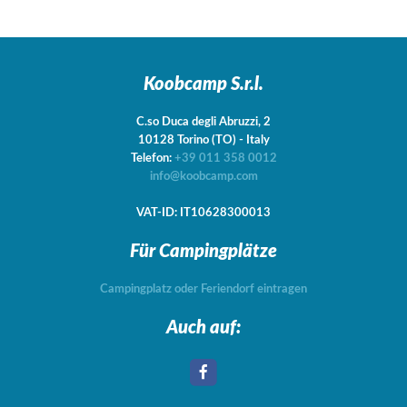
Koobcamp S.r.l.
C.so Duca degli Abruzzi, 2
10128
Torino
(TO)
-
Italy
Telefon:
+39 011 358 0012
info@koobcamp.com
VAT-ID: IT10628300013
Für Campingplätze
Campingplatz oder Feriendorf eintragen
Auch auf: