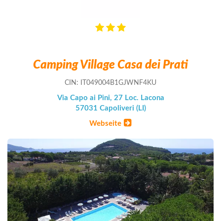
Camping Village Casa dei Prati
CIN: IT049004B1GJWNF4KU
Via Capo ai Pini, 27 Loc. Lacona
57031 Capoliveri (LI)
Webseite