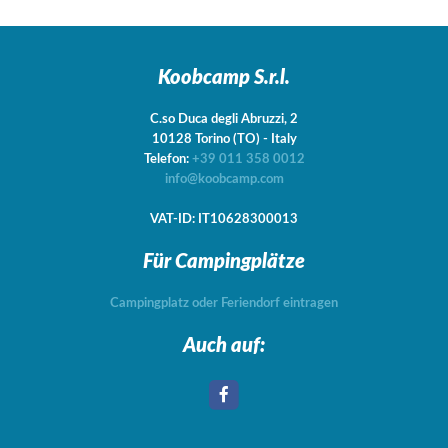
Koobcamp S.r.l.
C.so Duca degli Abruzzi, 2
10128
Torino
(TO)
-
Italy
Telefon:
+39 011 358 0012
info@koobcamp.com
VAT-ID: IT10628300013
Für Campingplätze
Campingplatz oder Feriendorf eintragen
Auch auf: