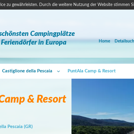
ice zu gewährleisten. Durch die weitere Nutzung der Website stimmen S
 schönsten Campingplätze
Feriendörfer in Europa
Home
Detailsuc
Castiglione della Pescaia
PuntAla Camp & Resort
Camp & Resort
lla Pescaia (GR)