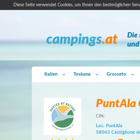
Diese Seite verwendet Cookies, um Ihnen den bestmöglichen Serv
Die
campings
.at
und 
Italien
Toskana
Grosseto
PuntAla 
CIN:
Loc. PuntAla
58043 Castiglione de