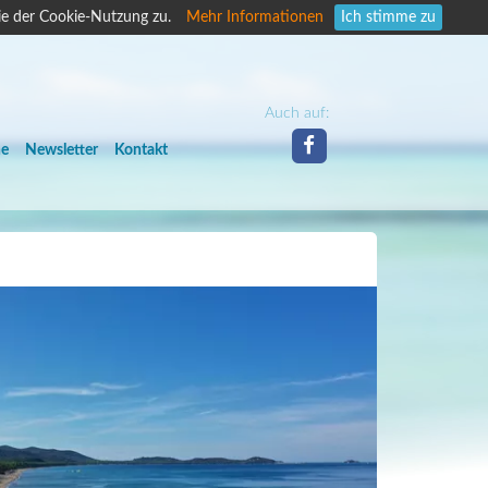
ie der Cookie-Nutzung zu.
Mehr Informationen
Ich stimme zu
Auch auf:
he
Newsletter
Kontakt