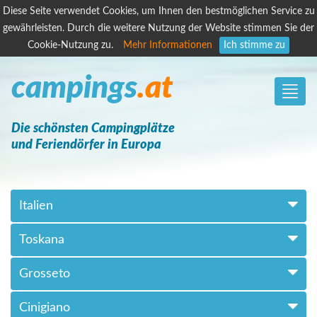
Diese Seite verwendet Cookies, um Ihnen den bestmöglichen Service zu
gewährleisten. Durch die weitere Nutzung der Website stimmen Sie der
Cookie-Nutzung zu.
Mehr Informationen
Ich stimme zu
campings
.at
Toggle
naviga
Die schönsten Campingplätze
und Feriendörfer in Europa
Italien
Toskana
Grosseto
Cinigiano