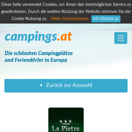
Diese Seite verwendet Cookies, um Ihnen den bestmöglichen Service zu
gewährleisten. Durch die weitere Nutzung der Website stimmen Sie der
Cookie-Nutzung zu.
Mehr Informationen
Ich stimme zu
campings
.at
Toggle
naviga
Die schönsten Campingplätze
und Feriendörfer in Europa
Zurück zur Auswahl