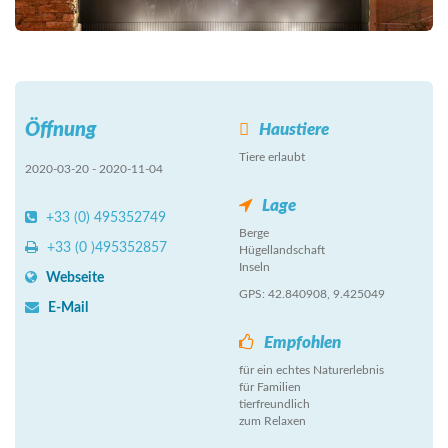
Öffnung
Haustiere
Tiere erlaubt
2020-03-20 - 2020-11-04
Lage
+33 (0) 495352749
Berge
+33 (0 )495352857
Hügellandschaft
Inseln
Webseite
GPS: 42.840908, 9.425049
E-Mail
Empfohlen
für ein echtes Naturerlebnis
für Familien
tierfreundlich
zum Relaxen