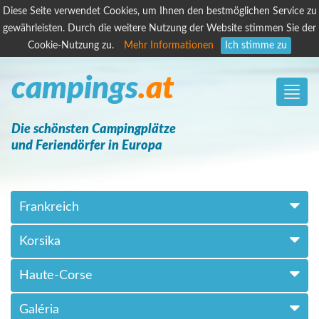
Diese Seite verwendet Cookies, um Ihnen den bestmöglichen Service zu
gewährleisten. Durch die weitere Nutzung der Website stimmen Sie der
Cookie-Nutzung zu.
Mehr Informationen
Ich stimme zu
campings
.at
Toggle
naviga
Die schönsten Campingplätze
und Feriendörfer in Europa
Frankreich
Korsika
Haute-Corse
Galéria