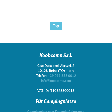
Top
Koobcamp S.r.l.
C.so Duca degli Abruzzi, 2
10128
Torino
(TO)
-
Italy
Telefon:
+39 011 358 0012
info@koobcamp.com
VAT-ID: IT10628300013
Für Campingplätze