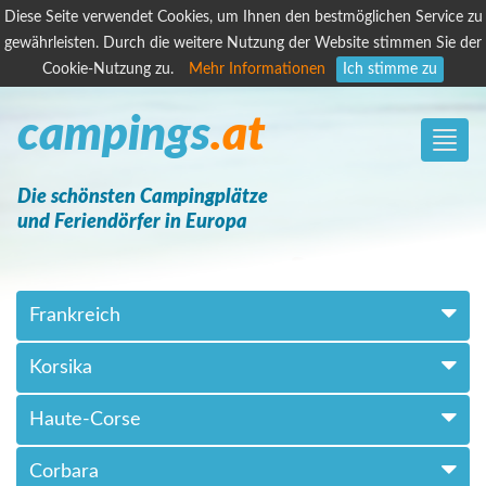
Diese Seite verwendet Cookies, um Ihnen den bestmöglichen Service zu
gewährleisten. Durch die weitere Nutzung der Website stimmen Sie der
Cookie-Nutzung zu.
Mehr Informationen
Ich stimme zu
campings
.at
Toggle
naviga
Die schönsten Campingplätze
und Feriendörfer in Europa
Frankreich
Korsika
Haute-Corse
Corbara