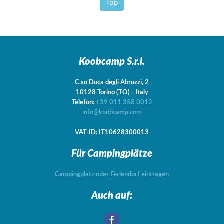
Top
Koobcamp S.r.l.
C.so Duca degli Abruzzi, 2
10128
Torino
(TO)
-
Italy
Telefon:
+39 011 358 0012
info@koobcamp.com
VAT-ID: IT10628300013
Für Campingplätze
Campingplatz oder Feriendorf eintragen
Auch auf: