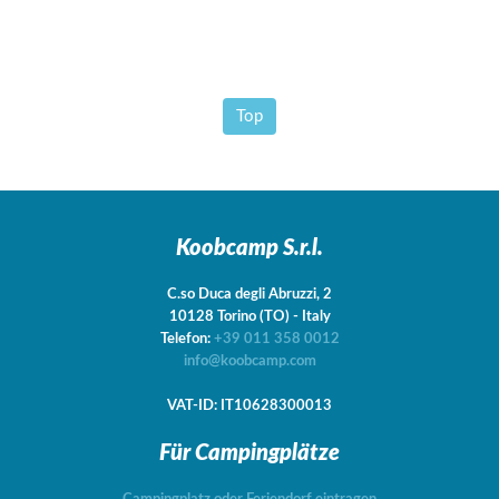
Top
Koobcamp S.r.l.
C.so Duca degli Abruzzi, 2
10128
Torino
(TO)
-
Italy
Telefon:
+39 011 358 0012
info@koobcamp.com
VAT-ID: IT10628300013
Für Campingplätze