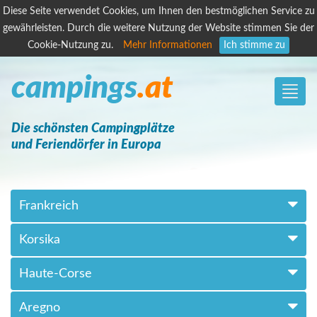
Diese Seite verwendet Cookies, um Ihnen den bestmöglichen Service zu
gewährleisten. Durch die weitere Nutzung der Website stimmen Sie der
Cookie-Nutzung zu.
Mehr Informationen
Ich stimme zu
campings
.at
Toggle
naviga
Die schönsten Campingplätze
und Feriendörfer in Europa
Frankreich
Korsika
Haute-Corse
Aregno