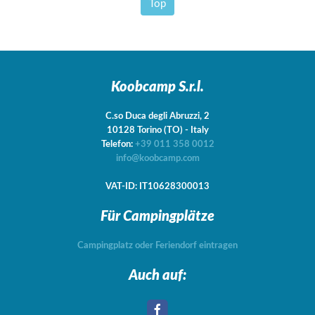
Top
Koobcamp S.r.l.
C.so Duca degli Abruzzi, 2
10128
Torino
(TO)
-
Italy
Telefon:
+39 011 358 0012
info@koobcamp.com
VAT-ID: IT10628300013
Für Campingplätze
Campingplatz oder Feriendorf eintragen
Auch auf: