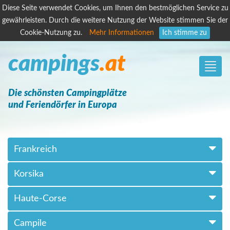
Diese Seite verwendet Cookies, um Ihnen den bestmöglichen Service zu
gewährleisten. Durch die weitere Nutzung der Website stimmen Sie der
Cookie-Nutzung zu.
Mehr Informationen
Ich stimme zu
campings
.at
Toggle
naviga
Die schönsten Campingplätze
und Feriendörfer in Europa
Frankreich
Korsika
Haute-Corse
Campile