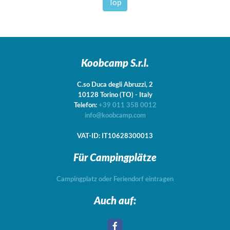
Top
Koobcamp S.r.l.
C.so Duca degli Abruzzi, 2
10128
Torino
(TO)
-
Italy
Telefon:
+39 011 358 0012
info@koobcamp.com
VAT-ID: IT10628300013
Für Campingplätze
Campingplatz oder Feriendorf eintragen
Auch auf: