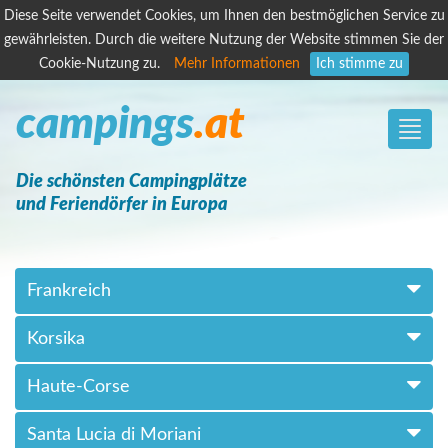
Diese Seite verwendet Cookies, um Ihnen den bestmöglichen Service zu
gewährleisten. Durch die weitere Nutzung der Website stimmen Sie der
Cookie-Nutzung zu.
Mehr Informationen
Ich stimme zu
campings
.at
Toggle
naviga
Die schönsten Campingplätze
und Feriendörfer in Europa
Frankreich
Korsika
Haute-Corse
Santa Lucia di Moriani