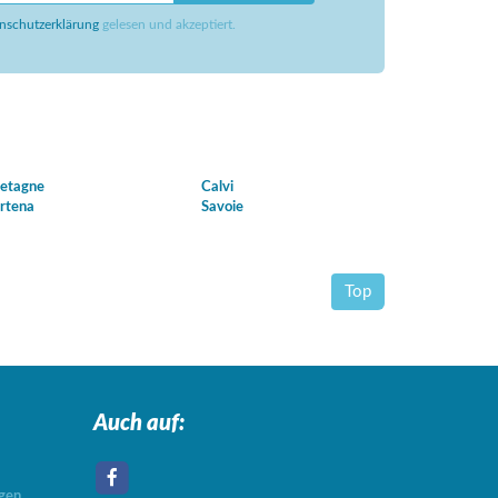
nschutzerklärung
gelesen und akzeptiert.
etagne
Calvi
rtena
Savoie
Top
Auch auf:
agen