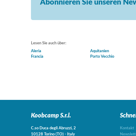
Abonnieren Sie unseren New
Lesen Sie auch über:
Aleria
Aquitanien
Francia
Porto Vecchio
Koobcamp S.r.l.
Schne
C.so Duca degli Abruzzi, 2
Kontakt
10128
Torino
(TO)
-
Italy
Newslett