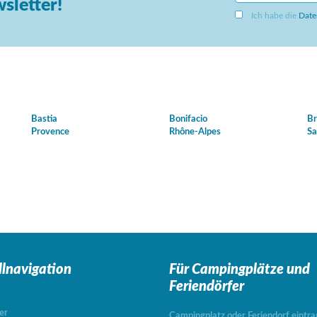
sletter!
Ich habe die
Date
Bastia
Bonifacio
Br
Provence
Rhône-Alpes
Sa
llnavigation
Für Campingplätze
und
Feriendörfer
er
Campingplatz oder Feriendorf eintr