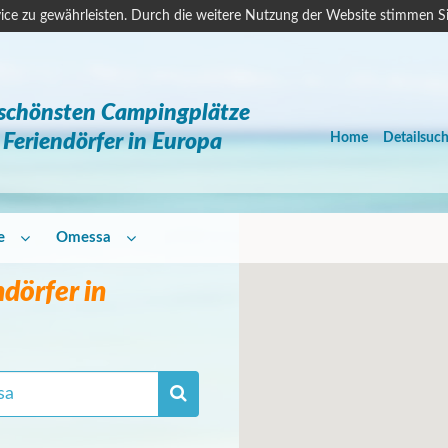
ice zu gewährleisten. Durch die weitere Nutzung der Website stimmen S
 schönsten Campingplätze
Feriendörfer in Europa
Home
Detailsuc
e
Omessa
dörfer in