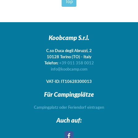
Top
Koobcamp S.r.l.
C.so Duca degli Abruzzi, 2
10128
Torino
(TO)
-
Italy
Telefon:
+39 011 358 0012
info@koobcamp.com
VAT-ID: IT10628300013
Für Campingplätze
Campingplatz oder Feriendorf eintragen
Auch auf: