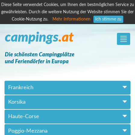
Diese Seite verwendet Cookies, um Ihnen den bestmöglichen Service zu
gewährleisten. Durch die weitere Nutzung der Website stimmen Sie der
Cookie-Nutzung zu.
Mehr Informationen
Ich stimme zu
campings
.at
Toggle
naviga
Die schönsten Campingplätze
und Feriendörfer in Europa
Frankreich
Korsika
Haute-Corse
Poggio-Mezzana