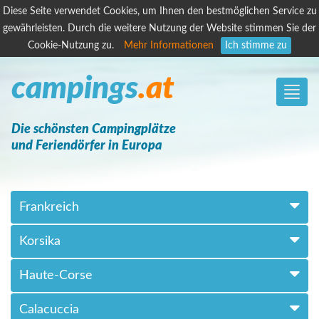
Diese Seite verwendet Cookies, um Ihnen den bestmöglichen Service zu
gewährleisten. Durch die weitere Nutzung der Website stimmen Sie der
Cookie-Nutzung zu.
Mehr Informationen
Ich stimme zu
campings
.at
Toggle
naviga
Die schönsten Campingplätze
und Feriendörfer in Europa
Frankreich
Korsika
Haute-Corse
Calacuccia