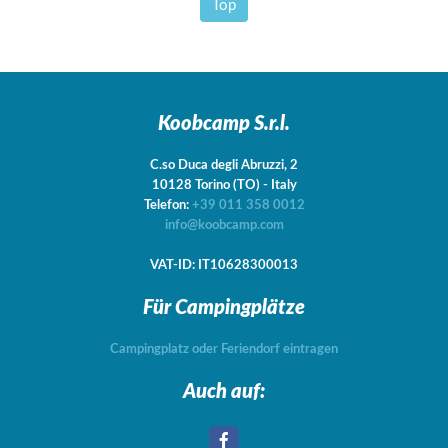
Top
Koobcamp S.r.l.
C.so Duca degli Abruzzi, 2
10128
Torino
(TO)
-
Italy
Telefon:
+39 011 358 0012
info@koobcamp.com
VAT-ID: IT10628300013
Für Campingplätze
Campingplatz oder Feriendorf eintragen
Auch auf: