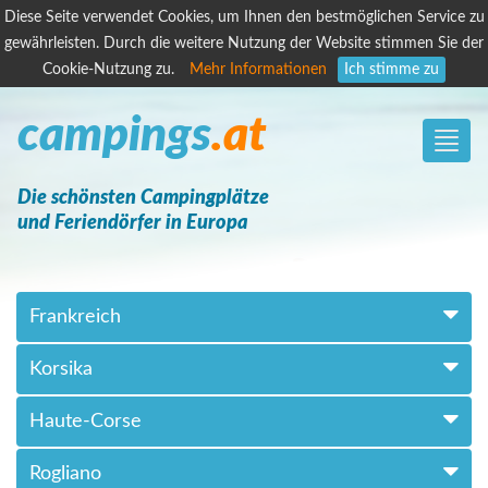
Diese Seite verwendet Cookies, um Ihnen den bestmöglichen Service zu
gewährleisten. Durch die weitere Nutzung der Website stimmen Sie der
Cookie-Nutzung zu.
Mehr Informationen
Ich stimme zu
campings
.at
Toggle
naviga
Die schönsten Campingplätze
und Feriendörfer in Europa
Frankreich
Korsika
Haute-Corse
Rogliano