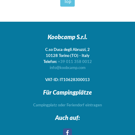
Top
Koobcamp S.r.l.
C.so Duca degli Abruzzi, 2
10128
Torino
(TO)
-
Italy
Telefon:
+39 011 358 0012
info@koobcamp.com
VAT-ID: IT10628300013
Für Campingplätze
Campingplatz oder Feriendorf eintragen
Auch auf: