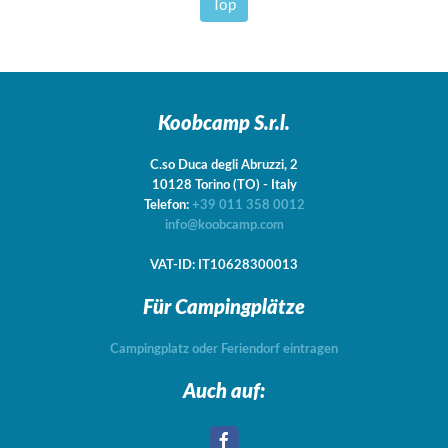
Top
Koobcamp S.r.l.
C.so Duca degli Abruzzi, 2
10128
Torino
(TO)
-
Italy
Telefon:
+39 011 358 0012
info@koobcamp.com
VAT-ID: IT10628300013
Für Campingplätze
Campingplatz oder Feriendorf eintragen
Auch auf: