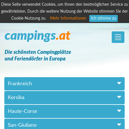
Diese Seite verwendet Cookies, um Ihnen den bestmöglichen Service zu
gewährleisten. Durch die weitere Nutzung der Website stimmen Sie der
Cookie-Nutzung zu.
Mehr Informationen
Ich stimme zu
campings
.at
Toggle
naviga
Die schönsten Campingplätze
und Feriendörfer in Europa
Frankreich
Korsika
Haute-Corse
San-Giuliano