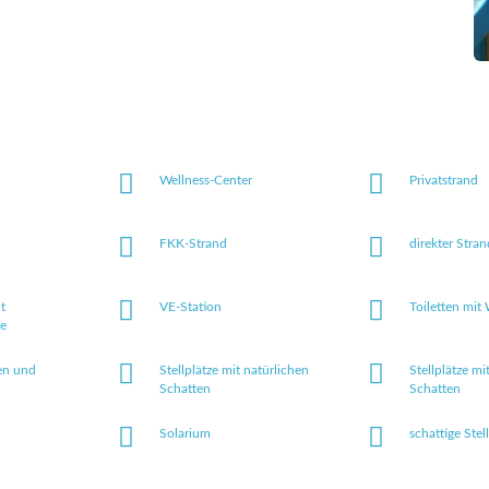
Wellness-Center
Privatstrand
FKK-Strand
direkter Stra
t
VE-Station
Toiletten mit
e
en und
Stellplätze mit natürlichen
Stellplätze mi
Schatten
Schatten
Solarium
schattige Stel