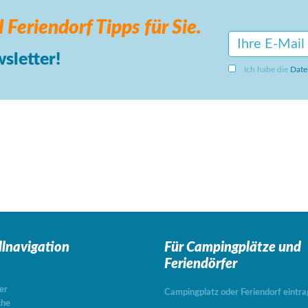
 Feriendorf
Tipps für Sie.
sletter!
Ich habe die
Date
llnavigation
Für Campingplätze
und
Feriendörfer
er
Campingplatz oder Feriendorf eintr
che