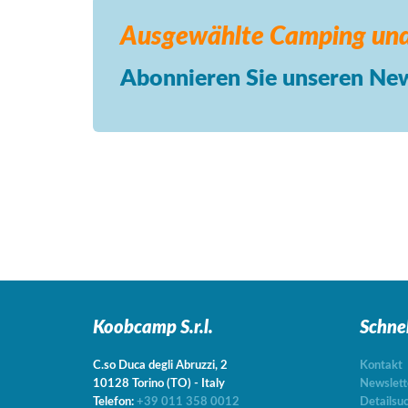
Ausgewählte Camping
und
Abonnieren Sie unseren New
Koobcamp S.r.l.
Schne
C.so Duca degli Abruzzi, 2
Kontakt
10128
Torino
(TO)
-
Italy
Newslett
Telefon:
+39 011 358 0012
Detailsu