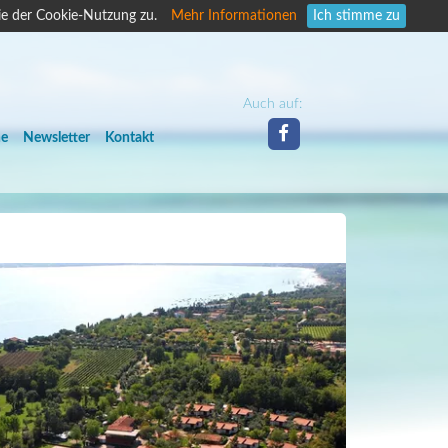
ie der Cookie-Nutzung zu.
Mehr Informationen
Ich stimme zu
Auch auf:
he
Newsletter
Kontakt