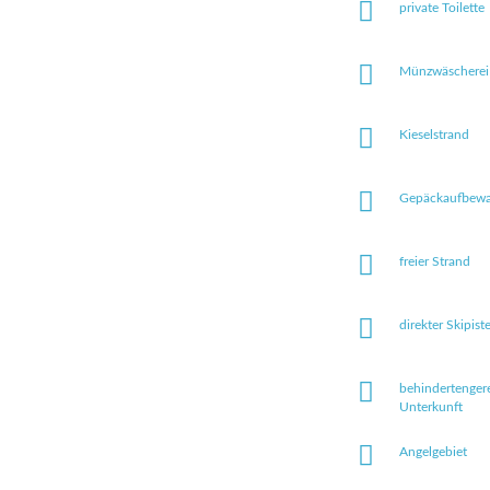
private Toilette
Münzwäscherei
Kieselstrand
Gepäckaufbew
freier Strand
direkter Skipis
behindertenger
Unterkunft
Angelgebiet