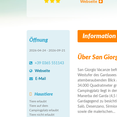
Webseite
Information
Öffnung
2026-04-24 - 2026-09-21
Über San Gior
+39 0365 551143
San Giorgio Vacanze bef
Webseite
Westufer des Gardasees i
E-Mail
atemberaubenden Blick a
34.000 Quadratmeter gro
Campingplatz liegt in de
Haustiere
Manerba del Garda (4,5 
Gardagegend zu besichti
Tiere erlaubt
Tiere auf dem
Salò, Desenzano, Sirmio
Campingplatz erlaubt
sowie die malerischen
…
Tiere nicht erlaubt