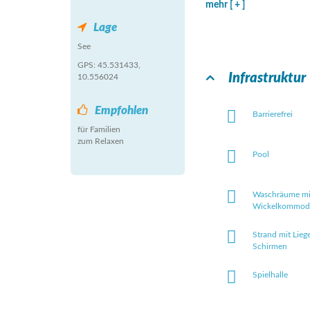
mehr [ + ]
Lage
See
GPS: 45.531433,
Infrastruktur
10.556024
Empfohlen
Barrierefrei
für Familien
zum Relaxen
Pool
Waschräume mi
Wickelkommod
Strand mit Lieg
Schirmen
Spielhalle