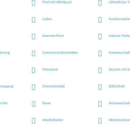
Pool mit Whirlpool
öffentliches T
Laden
Krankenstati
Internet-Point
interner Parkp
ahrung
Gemeinschaftstoiletten
Gemeinschaft
Felsstrand
Dusche mit 
tenzugang
Chemietoilette
Bibliothek
echte
Basar
Autowaschpla
Amphitheater
Abenteuerpar