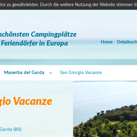
ice zu gewährleisten. Durch die weitere Nutzung der Website stimmen S
 schönsten Campingplätze
Feriendörfer in Europa
Home
Detailsuc
Manerba del Garda
San Giorgio Vacanze
gio Vacanze
Garda (BS)