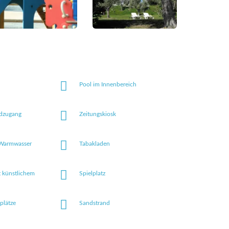
Pool im Innenbereich
ndzugang
Zeitungskiosk
 Warmwasser
Tabakladen
t künstlichem
Spielplatz
lplätze
Sandstrand