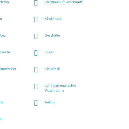
elefon
Nichtraucher-Unterkunft
on
Kinderpool
latz
Geschäfte
sküche
Frisör
Warmwasser
Diskothek
behindertengerechte
Waschräume
tz
Aufzug
k