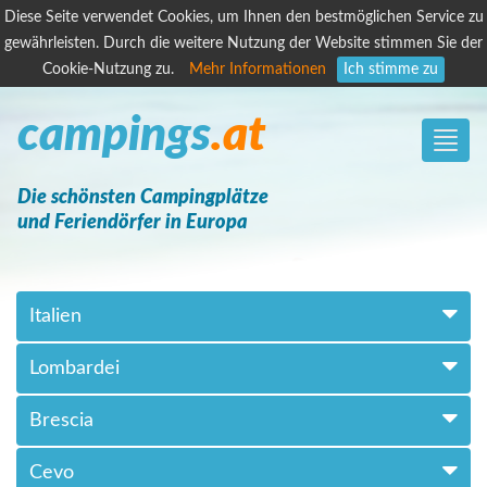
Diese Seite verwendet Cookies, um Ihnen den bestmöglichen Service zu
gewährleisten. Durch die weitere Nutzung der Website stimmen Sie der
Cookie-Nutzung zu.
Mehr Informationen
Ich stimme zu
campings
.at
Toggle
naviga
Die schönsten Campingplätze
und Feriendörfer in Europa
Italien
Lombardei
Brescia
Cevo