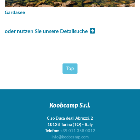
Gardasee
oder nutzen Sie unsere Detailsuche
Top
Koobcamp S.r.l.
C.so Duca degli Abruzzi, 2
10128
Torino
(TO)
-
Italy
Telefon:
+39 011 358 0012
info@koobcamp.com