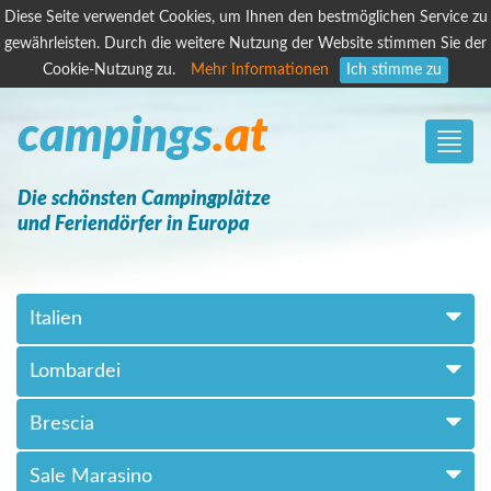
Diese Seite verwendet Cookies, um Ihnen den bestmöglichen Service zu
gewährleisten. Durch die weitere Nutzung der Website stimmen Sie der
Cookie-Nutzung zu.
Mehr Informationen
Ich stimme zu
campings
.at
Toggle
naviga
Die schönsten Campingplätze
und Feriendörfer in Europa
Italien
Lombardei
Brescia
Sale Marasino