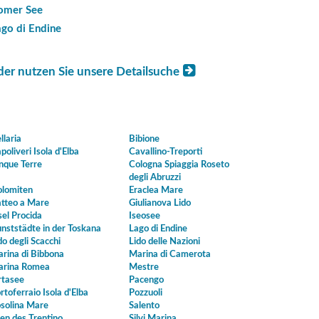
omer See
ago di Endine
der nutzen Sie unsere Detailsuche
llaria
Bibione
poliveri Isola d'Elba
Cavallino-Treporti
nque Terre
Cologna Spiaggia Roseto
degli Abruzzi
lomiten
Eraclea Mare
tteo a Mare
Giulianova Lido
sel Procida
Iseosee
nststädte in der Toskana
Lago di Endine
do degli Scacchi
Lido delle Nazioni
rina di Bibbona
Marina di Camerota
rina Romea
Mestre
tasee
Pacengo
rtoferraio Isola d'Elba
Pozzuoli
solina Mare
Salento
en des Trentino
Silvi Marina