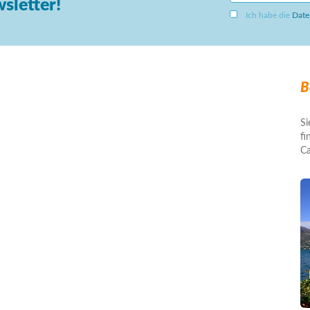
sletter!
Ich habe die
Date
B
Si
fi
Ca