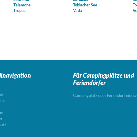
Talamone
Toblacher See
To
Tropea
Vada
Ve
llnavigation
Für Campingplätze
und
Feriendörfer
er
Campingplatz oder Feriendorf eintr
che
um
er
utz