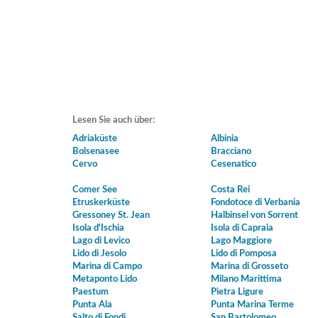
Lesen Sie auch über:
Adriaküste
Albinia
Bolsenasee
Bracciano
Cervo
Cesenatico
Comer See
Costa Rei
Etruskerküste
Fondotoce di Verbania
Gressoney St. Jean
Halbinsel von Sorrent
Isola d'Ischia
Isola di Capraia
Lago di Levico
Lago Maggiore
Lido di Jesolo
Lido di Pomposa
Marina di Campo
Marina di Grosseto
Metaponto Lido
Milano Marittima
Paestum
Pietra Ligure
Punta Ala
Punta Marina Terme
Salto di Fondi
San Bartolomeo