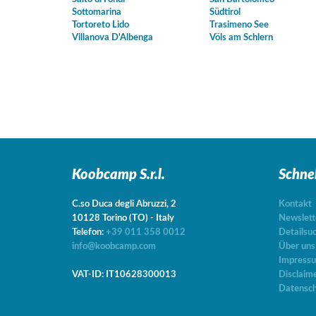
Sottomarina
Südtirol
Tortoreto Lido
Trasimeno See
Villanova D'Albenga
Völs am Schlern
Koobcamp S.r.l.
Schne
C.so Duca degli Abruzzi, 2
Kontakt
10128
Torino
(TO)
-
Italy
Newslett
Telefon:
+39 011 358 0012
Detailsu
info@koobcamp.com
Über uns
Impress
VAT-ID: IT10628300013
Disclaim
Datensch