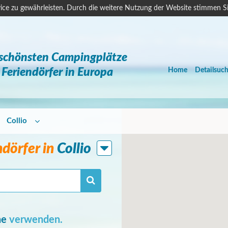
ice zu gewährleisten. Durch die weitere Nutzung der Website stimmen S
 schönsten Campingplätze
Feriendörfer in Europa
Home
Detailsuc
Collio
dörfer in
Collio
he
verwenden.