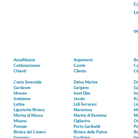
C
L
o
Amalfiküste
Argentario
Be
Caldonazzosee
Caorle
Ca
Chianti
Cilento
Ci
Costa Smeralda
Deiva Marina
Do
Gardasee
Gargano
Ga
Idrosee
Insel Elba
In
Isolabona
Jesolo
Ku
Latina
Lidi Ferraresi
Li
Ligurische Riviera
Maremma
Ma
Marina di Massa
Marina di Ravenna
Ma
Misano
Ogliastra
Or
Pompei
Porto Garibaldi
Po
Riviera del Conero
Riviera delle Palme
Ro
Sanremo
Sardinien
Se