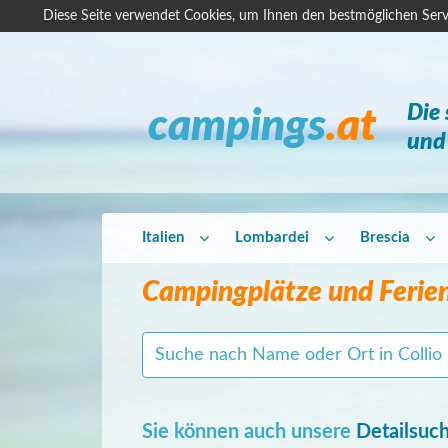
Diese Seite verwendet Cookies, um Ihnen den bestmöglichen Serv
Die
campings
.at
und 
Italien
Lombardei
Brescia
Campingplätze und Ferien
Sie können auch unsere
Detailsuc