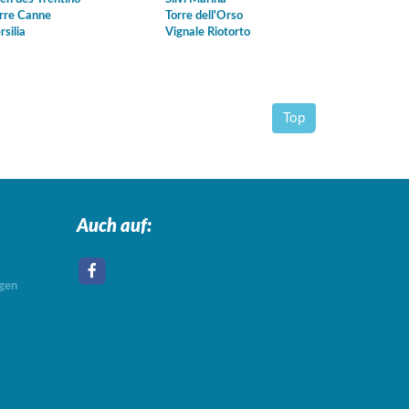
rre Canne
Torre dell'Orso
rsilia
Vignale Riotorto
Top
Auch auf:
agen