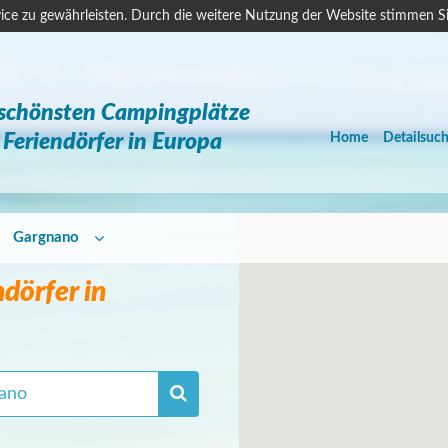
ice zu gewährleisten. Durch die weitere Nutzung der Website stimmen S
 schönsten Campingplätze
Feriendörfer in Europa
Home
Detailsuc
Gargnano
dörfer in