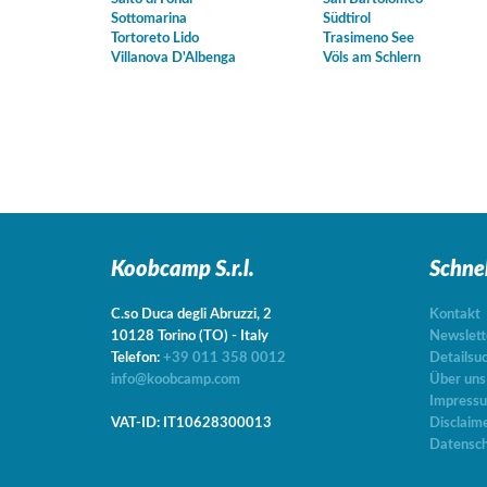
Sottomarina
Südtirol
Tortoreto Lido
Trasimeno See
Villanova D'Albenga
Völs am Schlern
Koobcamp S.r.l.
Schne
C.so Duca degli Abruzzi, 2
Kontakt
10128
Torino
(TO)
-
Italy
Newslett
Telefon:
+39 011 358 0012
Detailsu
info@koobcamp.com
Über uns
Impress
VAT-ID: IT10628300013
Disclaim
Datensch