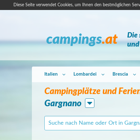
Diese Seite verwendet Cookies, um Ihnen den bestmöglichen Serv
Die
campings
.at
und 
Italien
Lombardei
Brescia
Campingplätze und Ferien
Gargnano