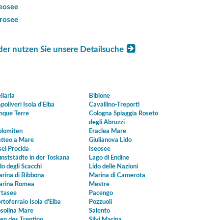
seosee
drosee
der nutzen Sie unsere Detailsuche
llaria
Bibione
poliveri Isola d'Elba
Cavallino-Treporti
nque Terre
Cologna Spiaggia Roseto
degli Abruzzi
lomiten
Eraclea Mare
tteo a Mare
Giulianova Lido
sel Procida
Iseosee
nststädte in der Toskana
Lago di Endine
do degli Scacchi
Lido delle Nazioni
rina di Bibbona
Marina di Camerota
rina Romea
Mestre
tasee
Pacengo
rtoferraio Isola d'Elba
Pozzuoli
solina Mare
Salento
en des Trentino
Silvi Marina