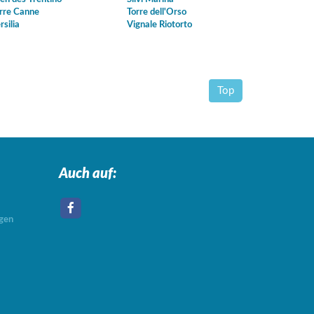
rre Canne
Torre dell'Orso
rsilia
Vignale Riotorto
Top
Auch auf:
agen