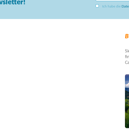
sletter!
Ich habe die
Date
B
Si
fi
Ca