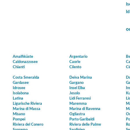
I
I
o
Amalfiküste
Argentario
Be
Caldonazzosee
Caorle
Ca
Chianti
Cilento
Ci
Costa Smeralda
Deiva Marina
Do
Gardasee
Gargano
Ga
Idrosee
Insel Elba
In
Isolabona
Jesolo
Ku
Latina
Lidi Ferraresi
Li
Ligurische Riviera
Maremma
Ma
Marina di Massa
Marina di Ravenna
Ma
Misano
Ogliastra
Or
Pompei
Porto Garibaldi
Po
Riviera del Conero
Riviera delle Palme
Ro
Sanremo
Sardinien
Se