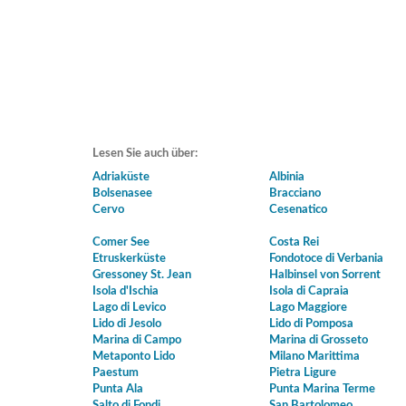
Lesen Sie auch über:
Adriaküste
Albinia
Bolsenasee
Bracciano
Cervo
Cesenatico
Comer See
Costa Rei
Etruskerküste
Fondotoce di Verbania
Gressoney St. Jean
Halbinsel von Sorrent
Isola d'Ischia
Isola di Capraia
Lago di Levico
Lago Maggiore
Lido di Jesolo
Lido di Pomposa
Marina di Campo
Marina di Grosseto
Metaponto Lido
Milano Marittima
Paestum
Pietra Ligure
Punta Ala
Punta Marina Terme
Salto di Fondi
San Bartolomeo