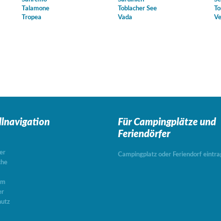
Talamone
Toblacher See
To
Tropea
Vada
Ve
llnavigation
Für Campingplätze
und
Feriendörfer
er
Campingplatz oder Feriendorf eintr
che
um
er
utz