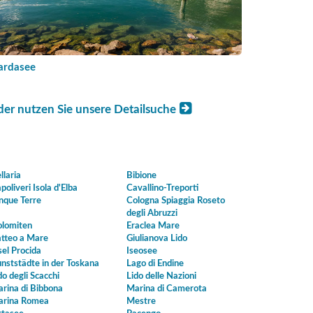
ardasee
der nutzen Sie unsere Detailsuche
llaria
Bibione
poliveri Isola d'Elba
Cavallino-Treporti
nque Terre
Cologna Spiaggia Roseto
degli Abruzzi
lomiten
Eraclea Mare
tteo a Mare
Giulianova Lido
sel Procida
Iseosee
nststädte in der Toskana
Lago di Endine
do degli Scacchi
Lido delle Nazioni
rina di Bibbona
Marina di Camerota
rina Romea
Mestre