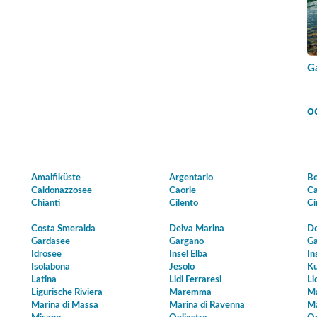
G
o
Amalfiküste
Argentario
Be
Caldonazzosee
Caorle
Ca
Chianti
Cilento
Ci
Costa Smeralda
Deiva Marina
Do
Gardasee
Gargano
Ga
Idrosee
Insel Elba
In
Isolabona
Jesolo
Ku
Latina
Lidi Ferraresi
Li
Ligurische Riviera
Maremma
Ma
Marina di Massa
Marina di Ravenna
Ma