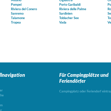
Misano
Ogliastra
Or
Pompei
Porto Garibaldi
Po
Riviera del Conero
Riviera delle Palme
Ro
Sanremo
Sardinien
Se
Talamone
Toblacher See
To
Tropea
Vada
Ve
llnavigation
Für Campingplätze
und
Feriendörfer
er
Campingplatz oder Feriendorf eintr
che
um
er