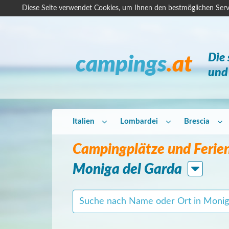
Diese Seite verwendet Cookies, um Ihnen den bestmöglichen Serv
Die
campings
.at
und 
Italien
Lombardei
Brescia
Campingplätze und Ferien
Moniga del Garda