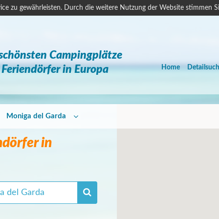
ice zu gewährleisten. Durch die weitere Nutzung der Website stimmen S
 schönsten Campingplätze
Feriendörfer in Europa
Home
Detailsuc
Moniga del Garda
dörfer in