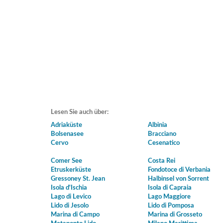
Lesen Sie auch über:
Adriaküste
Albinia
Bolsenasee
Bracciano
Cervo
Cesenatico
Comer See
Costa Rei
Etruskerküste
Fondotoce di Verbania
Gressoney St. Jean
Halbinsel von Sorrent
Isola d'Ischia
Isola di Capraia
Lago di Levico
Lago Maggiore
Lido di Jesolo
Lido di Pomposa
Marina di Campo
Marina di Grosseto