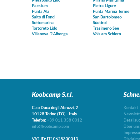
Metaponto Lido
Milano Marittima
Paestum
Pietra Ligure
Punta Ala
Punta Marina Terme
Salto di Fondi
San Bartolomeo
Sottomarina
Südtirol
Tortoreto Lido
Trasimeno See
Villanova D'Albenga
Völs am Schlern
Koobcamp S.r.l.
Schne
C.so Duca degli Abruzzi, 2
Kontakt
10128
Torino
(TO)
-
Italy
Newslett
Telefon:
+39 011 358 0012
Detailsu
info@koobcamp.com
Über uns
Impress
VAT-ID: IT10628300013
Disclaim