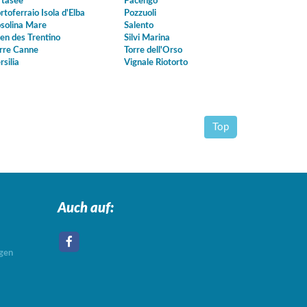
tasee
Pacengo
rtoferraio Isola d'Elba
Pozzuoli
solina Mare
Salento
en des Trentino
Silvi Marina
rre Canne
Torre dell'Orso
rsilia
Vignale Riotorto
Top
Auch auf:
agen