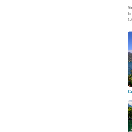
Si
fi
Ca
C