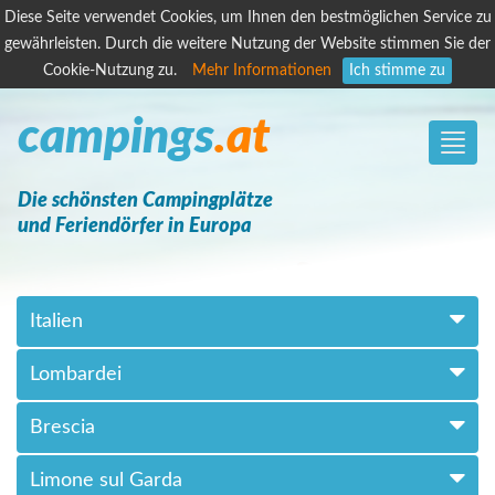
Diese Seite verwendet Cookies, um Ihnen den bestmöglichen Service zu
gewährleisten. Durch die weitere Nutzung der Website stimmen Sie der
Cookie-Nutzung zu.
Mehr Informationen
Ich stimme zu
campings
.at
Toggle
naviga
Die schönsten Campingplätze
und Feriendörfer in Europa
Italien
Lombardei
Brescia
Limone sul Garda