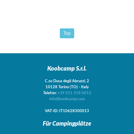
Top
Koobcamp S.r.l.
C.so Duca degli Abruzzi, 2
10128
Torino
(TO)
-
Italy
Telefon:
+39 011 358 0012
info@koobcamp.com
VAT-ID: IT10628300013
Für Campingplätze