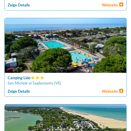
Zeige Details
Webseite
Camping Lido
San Michele al Tagliamento
(
VE
)
Zeige Details
Webseite