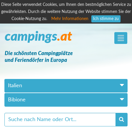
Diese Seite verwendet Cookies, um Ihnen den bestmöglichen Service zu
gewährleisten. Durch die weitere Nutzung der Website stimmen Sie der
Cookie-Nutzung zu.
Mehr Informationen
Ich stimme zu
campings
.at
Toggle
naviga
Die schönsten Campingplätze
und Feriendörfer in Europa
Italien
Bibione