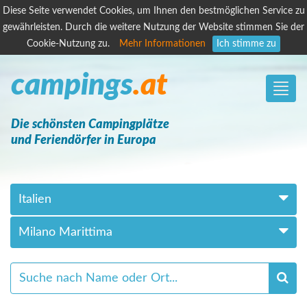
Diese Seite verwendet Cookies, um Ihnen den bestmöglichen Service zu
gewährleisten. Durch die weitere Nutzung der Website stimmen Sie der
Cookie-Nutzung zu.
Mehr Informationen
Ich stimme zu
campings
.at
Toggle
naviga
Die schönsten Campingplätze
und Feriendörfer in Europa
Italien
Milano Marittima