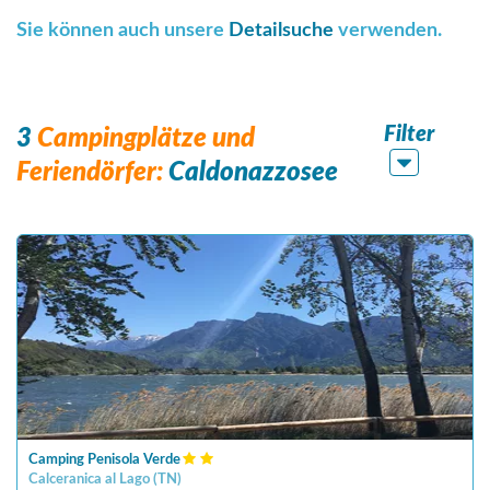
Sie können auch unsere
Detailsuche
verwenden.
Filter
3
Campingplätze und
Feriendörfer:
Caldonazzosee
Camping Penisola Verde
Calceranica al Lago
(
TN
)