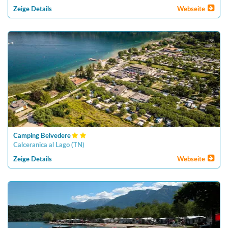
Zeige Details
Webseite
Camping Belvedere
Calceranica al Lago
(
TN
)
Zeige Details
Webseite