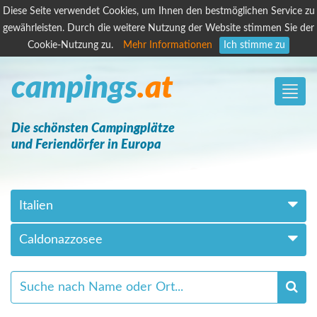
Diese Seite verwendet Cookies, um Ihnen den bestmöglichen Service zu
gewährleisten. Durch die weitere Nutzung der Website stimmen Sie der
Cookie-Nutzung zu.
Mehr Informationen
Ich stimme zu
campings
.at
Toggle
naviga
Die schönsten Campingplätze
und Feriendörfer in Europa
Italien
Caldonazzosee